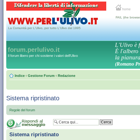
home
FAIL (the browse
La Comunità per L'Ulivo, per tutto L'Ulivo dal 1995
L'Ulivo è f
forum.perlulivo.it
È l'albero
Il forum libero per chi sostiene i valori dell'Ulivo
la pianura,
(Romano Pro
Indice
‹
Gestione Forum
‹
Redazione
Sistema ripristinato
Regole del forum
Sistema ripristinato