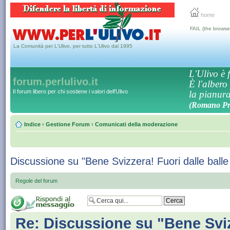
home
FAIL (the browse
La Comunità per L'Ulivo, per tutto L'Ulivo dal 1995
L'Ulivo è f
forum.perlulivo.it
È l'albero
Il forum libero per chi sostiene i valori dell'Ulivo
la pianura,
(Romano Pro
Indice
‹
Gestione Forum
‹
Comunicati della moderazione
Discussione su "Bene Svizzera! Fuori dalle balle 
Regole del forum
Re: Discussione su "Bene Sviz