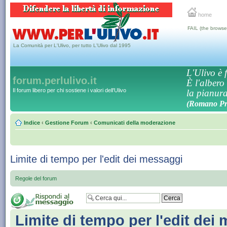
home
FAIL (the browse
La Comunità per L'Ulivo, per tutto L'Ulivo dal 1995
L'Ulivo è f
forum.perlulivo.it
È l'albero
Il forum libero per chi sostiene i valori dell'Ulivo
la pianura,
(Romano Pro
Indice
‹
Gestione Forum
‹
Comunicati della moderazione
Limite di tempo per l'edit dei messaggi
Regole del forum
Limite di tempo per l'edit dei