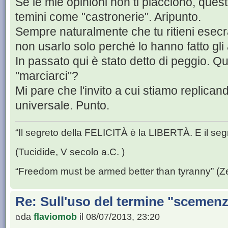
Se le mie opinioni non ti piacciono, ques
temini come "castronerie". Aripunto.
Sempre naturalmente che tu ritieni esecrabi
non usarlo solo perché lo hanno fatto gli a
In passato qui è stato detto di peggio. Qu
"marciarci"?
Mi pare che l'invito a cui stiamo replican
universale. Punto.
“Il segreto della FELICITÀ è la LIBERTÀ. E il se
(Tucidide, V secolo a.C. )
“Freedom must be armed better than tyranny” (Z
Re: Sull'uso del termine "scemenze"
da
flaviomob
il 08/07/2013, 23:20