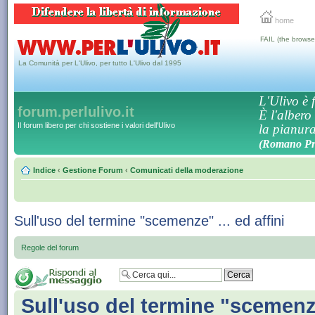
home
FAIL (the browse
La Comunità per L'Ulivo, per tutto L'Ulivo dal 1995
L'Ulivo è f
forum.perlulivo.it
È l'albero
Il forum libero per chi sostiene i valori dell'Ulivo
la pianura,
(Romano Pro
Indice
‹
Gestione Forum
‹
Comunicati della moderazione
Sull'uso del termine "scemenze" ... ed affini
Regole del forum
Sull'uso del termine "scemenze"