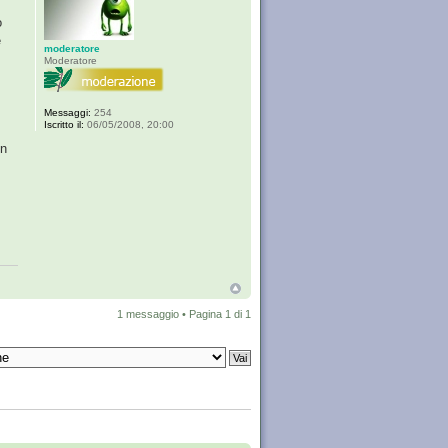
o
e
moderatore
Moderatore
Messaggi:
254
Iscritto il:
06/05/2008, 20:00
on
1 messaggio • Pagina
1
di
1