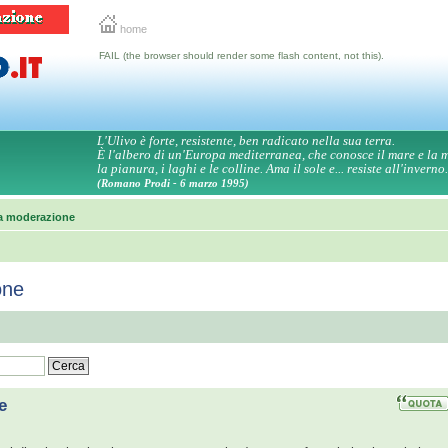
home
FAIL (the browser should render some flash content, not this).
L'Ulivo è forte, resistente, ben radicato nella sua terra.
È l'albero di un'Europa mediterranea, che conosce il mare e la
la pianura, i laghi e le colline. Ama il sole e... resiste all'inverno.
(Romano Prodi - 6 marzo 1995)
la moderazione
one
e