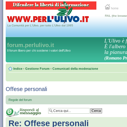
home
FAIL (the browse
La Comunità per L'Ulivo, per tutto L'Ulivo dal 1995
L'Ulivo è f
forum.perlulivo.it
È l'albero
Il forum libero per chi sostiene i valori dell'Ulivo
la pianura,
(Romano Pro
Indice
‹
Gestione Forum
‹
Comunicati della moderazione
Offese personali
Regole del forum
Re: Offese personali