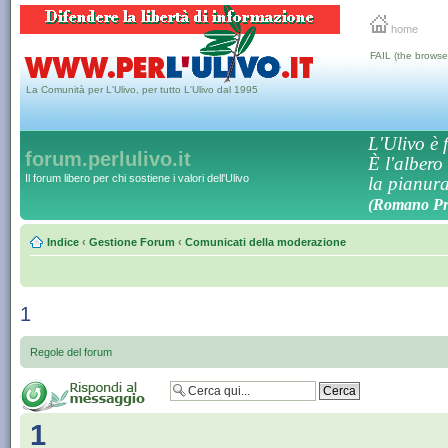
home
FAIL (the browse
La Comunità per L'Ulivo, per tutto L'Ulivo dal 1995
L'Ulivo è f
forum.perlulivo.it
È l'albero
Il forum libero per chi sostiene i valori dell'Ulivo
la pianura,
(Romano Pro
Indice
‹
Gestione Forum
‹
Comunicati della moderazione
1
Regole del forum
1