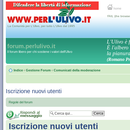
home
FAIL (the browse
La Comunità per L'Ulivo, per tutto L'Ulivo dal 1995
L'Ulivo è f
forum.perlulivo.it
È l'albero
Il forum libero per chi sostiene i valori dell'Ulivo
la pianura,
(Romano Pro
Indice
‹
Gestione Forum
‹
Comunicati della moderazione
Iscrizione nuovi utenti
Regole del forum
Iscrizione nuovi utenti