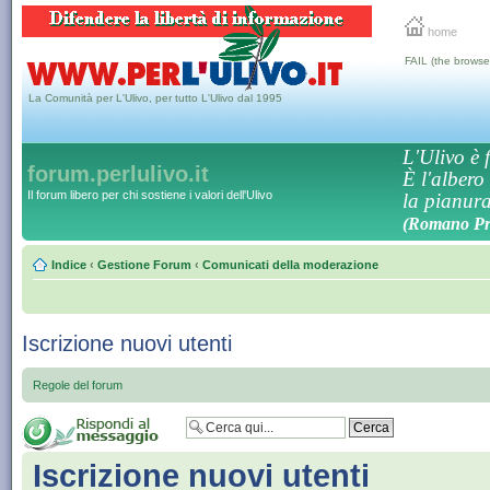
home
FAIL (the browse
La Comunità per L'Ulivo, per tutto L'Ulivo dal 1995
L'Ulivo è f
forum.perlulivo.it
È l'albero
Il forum libero per chi sostiene i valori dell'Ulivo
la pianura,
(Romano Pro
Indice
‹
Gestione Forum
‹
Comunicati della moderazione
Iscrizione nuovi utenti
Regole del forum
Iscrizione nuovi utenti