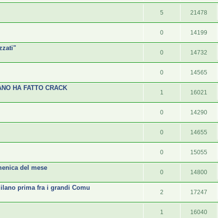
5
21478
0
14199
zzati"
0
14732
0
14565
ANO HA FATTO CRACK
1
16021
0
14290
0
14655
0
15055
menica del mese
0
14800
 Milano prima fra i grandi Comu
2
17247
1
16040