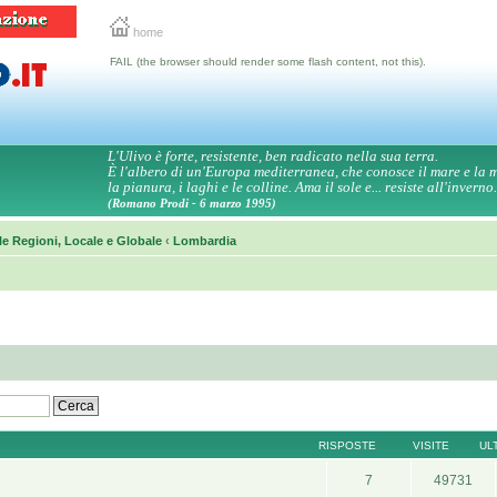
home
FAIL (the browser should render some flash content, not this).
L'Ulivo è forte, resistente, ben radicato nella sua terra.
È l'albero di un'Europa mediterranea, che conosce il mare e la
la pianura, i laghi e le colline. Ama il sole e... resiste all'inverno.
(Romano Prodi - 6 marzo 1995)
le Regioni, Locale e Globale
‹
Lombardia
RISPOSTE
VISITE
UL
7
49731