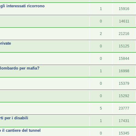
gli interessati ricorrono
1
15916
0
14611
2
21216
private
0
15125
0
15844
 lombardo per mafia?
1
16998
0
15379
0
15292
5
23777
i per i disabili
1
17431
 il cantiere del tunnel
0
15345