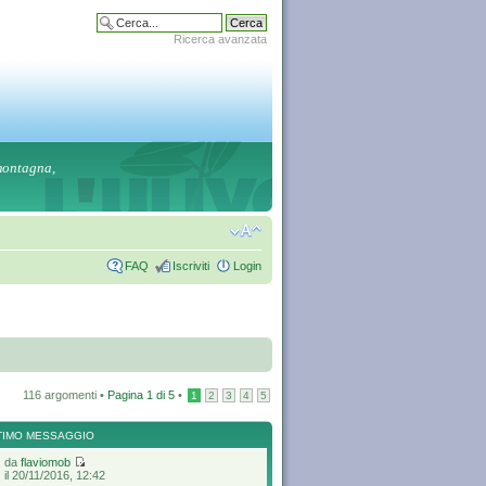
Ricerca avanzata
 montagna,
FAQ
Iscriviti
Login
116 argomenti •
Pagina
1
di
5
•
1
2
3
4
5
TIMO MESSAGGIO
da
flaviomob
il 20/11/2016, 12:42