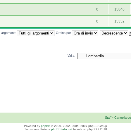
0
15846
0
15352
mi argomenti:
Ordina per
Vai a:
Staff
•
Cancella co
Powered by
phpBB
© 2000, 2002, 2005, 2007 phpBB Group
Traduzione Italiana
phpBBItalia.net
basata su phpBB.it 2010