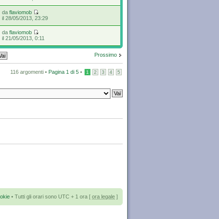
da
flaviomob
il 28/05/2013, 23:29
da
flaviomob
il 21/05/2013, 0:11
Prossimo
116 argomenti •
Pagina
1
di
5
•
1
2
3
4
5
okie
• Tutti gli orari sono UTC + 1 ora [
ora legale
]