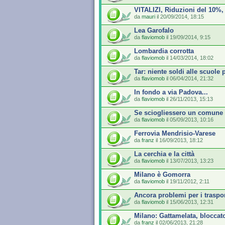
VITALIZI, Riduzioni del 10%, 
da
mauri
il 20/09/2014, 18:15
Lea Garofalo
da
flaviomob
il 19/09/2014, 9:15
Lombardia corrotta
da
flaviomob
il 14/03/2014, 18:02
Tar: niente soldi alle scuole 
da
flaviomob
il 06/04/2014, 21:32
In fondo a via Padova...
da
flaviomob
il 26/11/2013, 15:13
Se sciogliessero un comune
da
flaviomob
il 05/09/2013, 10:16
Ferrovia Mendrisio-Varese
da
franz
il 16/09/2013, 18:12
La cerchia e la città
da
flaviomob
il 13/07/2013, 13:23
Milano è Gomorra
da
flaviomob
il 19/11/2012, 2:11
Ancora problemi per i trasport
da
flaviomob
il 15/06/2013, 12:31
Milano: Gattamelata, bloccato
da
franz
il 02/06/2013, 21:28