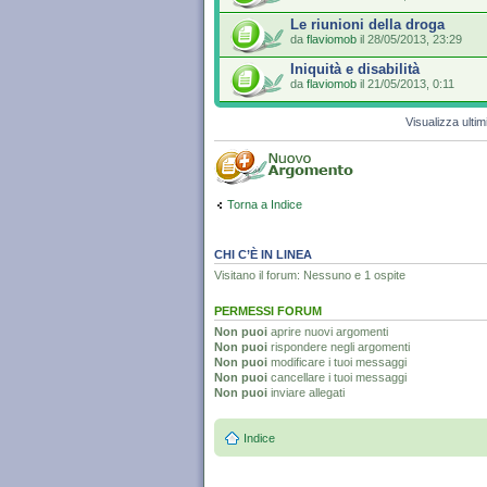
Le riunioni della droga
da
flaviomob
il 28/05/2013, 23:29
Iniquità e disabilità
da
flaviomob
il 21/05/2013, 0:11
Visualizza ulti
Torna a Indice
CHI C’È IN LINEA
Visitano il forum: Nessuno e 1 ospite
PERMESSI FORUM
Non puoi
aprire nuovi argomenti
Non puoi
rispondere negli argomenti
Non puoi
modificare i tuoi messaggi
Non puoi
cancellare i tuoi messaggi
Non puoi
inviare allegati
Indice