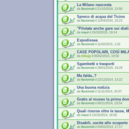
La Milano nascosta
da
flaviomob
il 21/10/2016, 13:56
Spreco di acqua del Ticino
da
flaviomob
il 12/04/2016, 15:23
"Pilotate anche gare sui diali
da
mauri
il 15/10/2015, 19:14
Expodissea
da
flaviomob
il 11/02/2015, 1:02
CASE POPOLARI, COSÌ MIL
da
trilogy
il 05/02/2015, 19:00
Sgambetti e trasporti
da
flaviomob
il 29/01/2015, 19:29
Ma falda..?
da
flaviomob
il 22/12/2014, 13:22
Una buona notizia
da
flaviomob
il 11/11/2014, 20:07
Gratis al museo la prima do
da
flaviomob
il 06/11/2014, 23:54
Quali risorse oltre le tasse,
da
mauri
il 13/10/2014, 16:50
Disabili, uscite allo scoperto
da
flaviomob
il 04/02/2014, 17:17