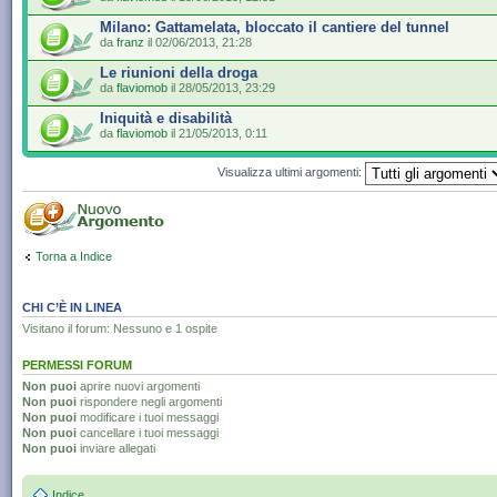
Milano: Gattamelata, bloccato il cantiere del tunnel
da
franz
il 02/06/2013, 21:28
Le riunioni della droga
da
flaviomob
il 28/05/2013, 23:29
Iniquità e disabilità
da
flaviomob
il 21/05/2013, 0:11
Visualizza ultimi argomenti:
Torna a Indice
CHI C’È IN LINEA
Visitano il forum: Nessuno e 1 ospite
PERMESSI FORUM
Non puoi
aprire nuovi argomenti
Non puoi
rispondere negli argomenti
Non puoi
modificare i tuoi messaggi
Non puoi
cancellare i tuoi messaggi
Non puoi
inviare allegati
Indice