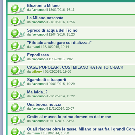
Elezioni a Milano
da
flaviomob
il 18/01/2016, 16:11
La Milano nascosta
da
flaviomob
il 21/10/2016, 13:56
Spreco di acqua del Ticino
da
flaviomob
il 12/04/2016, 15:23
"Pilotate anche gare sui dializzati"
da
mauri
il 15/10/2015, 19:14
Expodissea
da
flaviomob
il 11/02/2015, 1:02
CASE POPOLARI, COSÌ MILANO HA FATTO CRACK
da
trilogy
il 05/02/2015, 19:00
Sgambetti e trasporti
da
flaviomob
il 29/01/2015, 19:29
Ma falda..?
da
flaviomob
il 22/12/2014, 13:22
Una buona notizia
da
flaviomob
il 11/11/2014, 20:07
Gratis al museo la prima domenica del mese
da
flaviomob
il 06/11/2014, 23:54
Quali risorse oltre le tasse, Milano prima fra i grandi Co
da
mauri
il 13/10/2014, 16:50