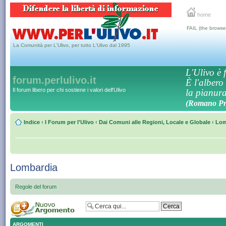
home
FAIL (the browse
La Comunità per L'Ulivo, per tutto L'Ulivo dal 1995
L'Ulivo è f
forum.perlulivo.it
È l'albero
Il forum libero per chi sostiene i valori dell'Ulivo
la pianura,
(Romano Pro
Indice
‹
I Forum per l'Ulivo
‹
Dai Comuni alle Regioni, Locale e Globale
‹
Lom
Lombardia
Regole del forum
ARGOMENTI