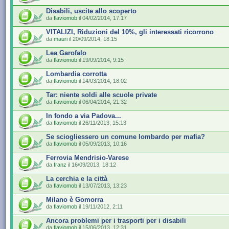
Disabili, uscite allo scoperto
da
flaviomob
il 04/02/2014, 17:17
VITALIZI, Riduzioni del 10%, gli interessati ricorrono
da
mauri
il 20/09/2014, 18:15
Lea Garofalo
da
flaviomob
il 19/09/2014, 9:15
Lombardia corrotta
da
flaviomob
il 14/03/2014, 18:02
Tar: niente soldi alle scuole private
da
flaviomob
il 06/04/2014, 21:32
In fondo a via Padova...
da
flaviomob
il 26/11/2013, 15:13
Se sciogliessero un comune lombardo per mafia?
da
flaviomob
il 05/09/2013, 10:16
Ferrovia Mendrisio-Varese
da
franz
il 16/09/2013, 18:12
La cerchia e la città
da
flaviomob
il 13/07/2013, 13:23
Milano è Gomorra
da
flaviomob
il 19/11/2012, 2:11
Ancora problemi per i trasporti per i disabili
da
flaviomob
il 15/06/2013, 12:31