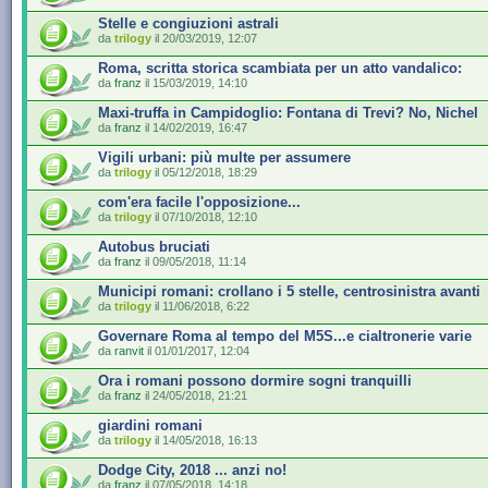
Stelle e congiuzioni astrali
da
trilogy
il 20/03/2019, 12:07
Roma, scritta storica scambiata per un atto vandalico:
da
franz
il 15/03/2019, 14:10
Maxi-truffa in Campidoglio: Fontana di Trevi? No, Nichel
da
franz
il 14/02/2019, 16:47
Vigili urbani: più multe per assumere
da
trilogy
il 05/12/2018, 18:29
com'era facile l'opposizione...
da
trilogy
il 07/10/2018, 12:10
Autobus bruciati
da
franz
il 09/05/2018, 11:14
Municipi romani: crollano i 5 stelle, centrosinistra avanti
da
trilogy
il 11/06/2018, 6:22
Governare Roma al tempo del M5S...e cialtronerie varie
da
ranvit
il 01/01/2017, 12:04
Ora i romani possono dormire sogni tranquilli
da
franz
il 24/05/2018, 21:21
giardini romani
da
trilogy
il 14/05/2018, 16:13
Dodge City, 2018 ... anzi no!
da
franz
il 07/05/2018, 14:18