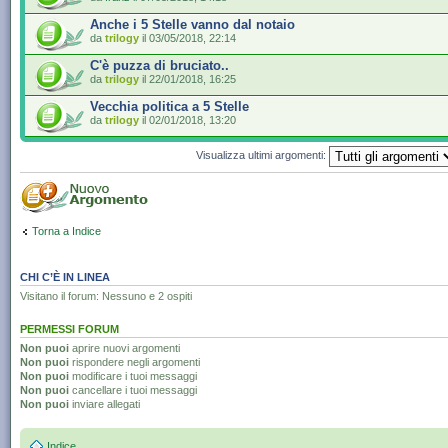
Anche i 5 Stelle vanno dal notaio
da
trilogy
il 03/05/2018, 22:14
C'è puzza di bruciato..
da
trilogy
il 22/01/2018, 16:25
Vecchia politica a 5 Stelle
da
trilogy
il 02/01/2018, 13:20
Visualizza ultimi argomenti:
Torna a Indice
CHI C’È IN LINEA
Visitano il forum: Nessuno e 2 ospiti
PERMESSI FORUM
Non puoi
aprire nuovi argomenti
Non puoi
rispondere negli argomenti
Non puoi
modificare i tuoi messaggi
Non puoi
cancellare i tuoi messaggi
Non puoi
inviare allegati
Indice