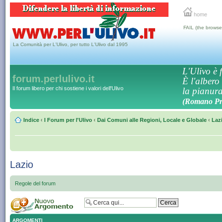
home
FAIL (the browse
La Comunità per L'Ulivo, per tutto L'Ulivo dal 1995
L'Ulivo è f
forum.perlulivo.it
È l'albero
Il forum libero per chi sostiene i valori dell'Ulivo
la pianura,
(Romano Pro
Indice
‹
I Forum per l'Ulivo
‹
Dai Comuni alle Regioni, Locale e Globale
‹
Laz
Lazio
Regole del forum
ARGOMENTI