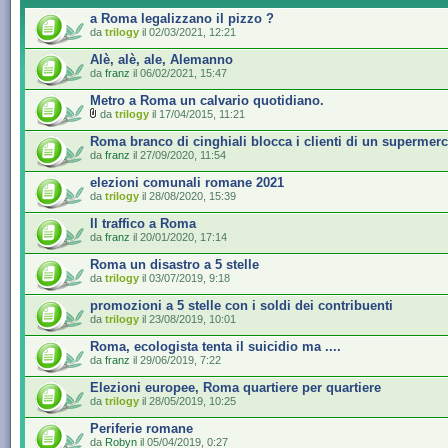
a Roma legalizzano il pizzo ?
da
trilogy
il 02/03/2021, 12:21
Alè, alè, ale, Alemanno
da
franz
il 06/02/2021, 15:47
Metro a Roma un calvario quotidiano.
da
trilogy
il 17/04/2015, 11:21
Roma branco di cinghiali blocca i clienti di un supermer
da
franz
il 27/09/2020, 11:54
elezioni comunali romane 2021
da
trilogy
il 28/08/2020, 15:39
Il traffico a Roma
da
franz
il 20/01/2020, 17:14
Roma un disastro a 5 stelle
da
trilogy
il 03/07/2019, 9:18
promozioni a 5 stelle con i soldi dei contribuenti
da
trilogy
il 23/08/2019, 10:01
Roma, ecologista tenta il suicidio ma ....
da
franz
il 29/06/2019, 7:22
Elezioni europee, Roma quartiere per quartiere
da
trilogy
il 28/05/2019, 10:25
Periferie romane
da
Robyn
il 05/04/2019, 0:27