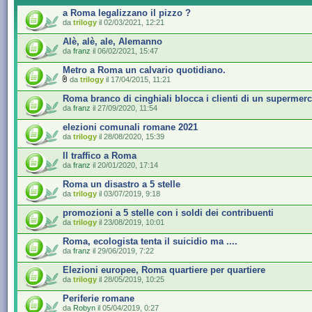
a Roma legalizzano il pizzo ?
da
trilogy
il 02/03/2021, 12:21
Alè, alè, ale, Alemanno
da
franz
il 06/02/2021, 15:47
Metro a Roma un calvario quotidiano.
da
trilogy
il 17/04/2015, 11:21
Roma branco di cinghiali blocca i clienti di un supermer
da
franz
il 27/09/2020, 11:54
elezioni comunali romane 2021
da
trilogy
il 28/08/2020, 15:39
Il traffico a Roma
da
franz
il 20/01/2020, 17:14
Roma un disastro a 5 stelle
da
trilogy
il 03/07/2019, 9:18
promozioni a 5 stelle con i soldi dei contribuenti
da
trilogy
il 23/08/2019, 10:01
Roma, ecologista tenta il suicidio ma ....
da
franz
il 29/06/2019, 7:22
Elezioni europee, Roma quartiere per quartiere
da
trilogy
il 28/05/2019, 10:25
Periferie romane
da
Robyn
il 05/04/2019, 0:27