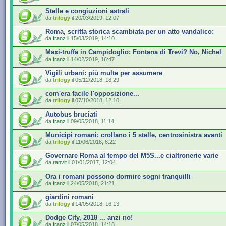
Stelle e congiuzioni astrali
da
trilogy
il 20/03/2019, 12:07
Roma, scritta storica scambiata per un atto vandalico:
da
franz
il 15/03/2019, 14:10
Maxi-truffa in Campidoglio: Fontana di Trevi? No, Nichel
da
franz
il 14/02/2019, 16:47
Vigili urbani: più multe per assumere
da
trilogy
il 05/12/2018, 18:29
com'era facile l'opposizione...
da
trilogy
il 07/10/2018, 12:10
Autobus bruciati
da
franz
il 09/05/2018, 11:14
Municipi romani: crollano i 5 stelle, centrosinistra avanti
da
trilogy
il 11/06/2018, 6:22
Governare Roma al tempo del M5S...e cialtronerie varie
da
ranvit
il 01/01/2017, 12:04
Ora i romani possono dormire sogni tranquilli
da
franz
il 24/05/2018, 21:21
giardini romani
da
trilogy
il 14/05/2018, 16:13
Dodge City, 2018 ... anzi no!
da
franz
il 07/05/2018, 14:18