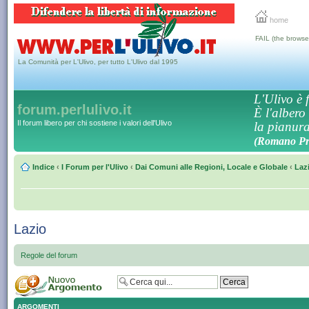
home
FAIL (the browse
La Comunità per L'Ulivo, per tutto L'Ulivo dal 1995
L'Ulivo è f
forum.perlulivo.it
È l'albero
Il forum libero per chi sostiene i valori dell'Ulivo
la pianura,
(Romano Pro
Indice
‹
I Forum per l'Ulivo
‹
Dai Comuni alle Regioni, Locale e Globale
‹
Laz
Lazio
Regole del forum
ARGOMENTI