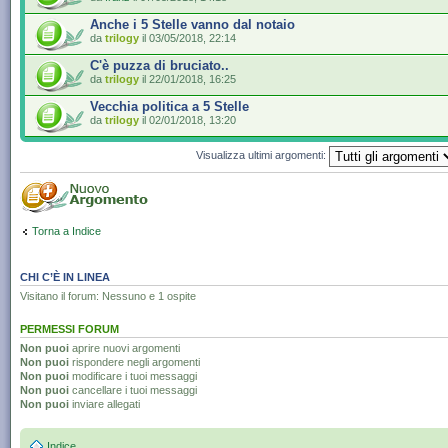
Anche i 5 Stelle vanno dal notaio
da
trilogy
il 03/05/2018, 22:14
C'è puzza di bruciato..
da
trilogy
il 22/01/2018, 16:25
Vecchia politica a 5 Stelle
da
trilogy
il 02/01/2018, 13:20
Visualizza ultimi argomenti:
Torna a Indice
CHI C’È IN LINEA
Visitano il forum: Nessuno e 1 ospite
PERMESSI FORUM
Non puoi
aprire nuovi argomenti
Non puoi
rispondere negli argomenti
Non puoi
modificare i tuoi messaggi
Non puoi
cancellare i tuoi messaggi
Non puoi
inviare allegati
Indice