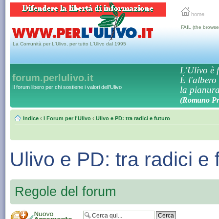
home
FAIL (the browse
La Comunità per L'Ulivo, per tutto L'Ulivo dal 1995
L'Ulivo è f
forum.perlulivo.it
È l'albero
Il forum libero per chi sostiene i valori dell'Ulivo
la pianura,
(Romano Pro
Indice
‹
I Forum per l'Ulivo
‹
Ulivo e PD: tra radici e futuro
Ulivo e PD: tra radici e 
Regole del forum