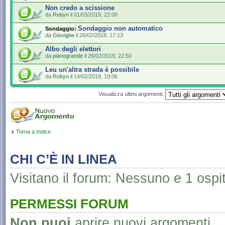
Non credo a scissione
da
Robyn
il 01/03/2019, 22:00
Sondaggio non automatico
Sondaggio:
da
Giovigbe
il 26/02/2019, 17:13
Albo degli elettori
da
pianogrande
il 26/02/2019, 22:50
Leu un'altra strada è possibile
da
Robyn
il 14/02/2019, 19:06
Visualizza ultimi argomenti:
Torna a Indice
CHI C’È IN LINEA
Visitano il forum: Nessuno e 1 ospi
PERMESSI FORUM
Non puoi
aprire nuovi argomenti