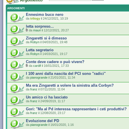
ARGOMENTI
Ennesimo buco nero
da
trilogy
il 24/12/2021, 10:19
letta sorpreso...
da
mauri
il 12/12/2021, 20:27
Zingaretti si è dimesso
da
Robyn
il 04/03/2021, 19:48
Letta segretario
da
Robyn
il 14/03/2021, 19:17
Conte deve cadere o può vivere?
da
cardif
il 16/01/2021, 17:33
I 100 anni dalla nascita del PCI sono "radici"
da
pianogrande
il 21/01/2021, 11:34
Ma era Zingaretti a volere la sinistra alla Corbyn?
da
franz
il 07/11/2020, 11:04
Un amico ci ha lasciato
da
franz
il 24/09/2019, 11:17
Gori: "Ma al Pd interessa rappresentare i ceti produttivi?
da
franz
il 12/08/2020, 23:17
Evoluzione del PD
da
pianogrande
il 16/01/2020, 1:16