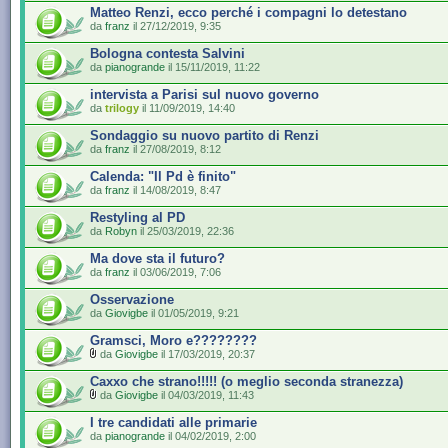
Matteo Renzi, ecco perché i compagni lo detestano
da
franz
il 27/12/2019, 9:35
Bologna contesta Salvini
da
pianogrande
il 15/11/2019, 11:22
intervista a Parisi sul nuovo governo
da
trilogy
il 11/09/2019, 14:40
Sondaggio su nuovo partito di Renzi
da
franz
il 27/08/2019, 8:12
Calenda: "Il Pd è finito"
da
franz
il 14/08/2019, 8:47
Restyling al PD
da
Robyn
il 25/03/2019, 22:36
Ma dove sta il futuro?
da
franz
il 03/06/2019, 7:06
Osservazione
da
Giovigbe
il 01/05/2019, 9:21
Gramsci, Moro e????????
da
Giovigbe
il 17/03/2019, 20:37
Caxxo che strano!!!!! (o meglio seconda stranezza)
da
Giovigbe
il 04/03/2019, 11:43
I tre candidati alle primarie
da
pianogrande
il 04/02/2019, 2:00