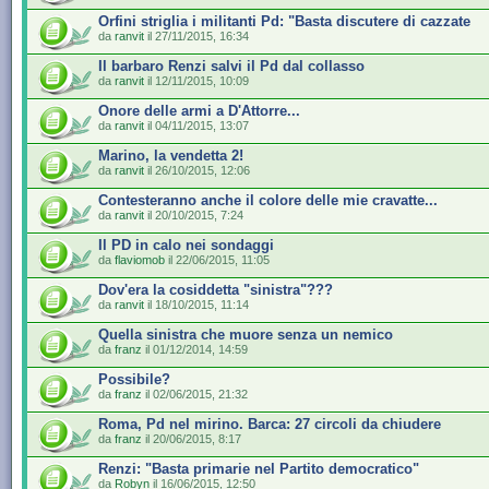
Orfini striglia i militanti Pd: "Basta discutere di cazzate
da
ranvit
il 27/11/2015, 16:34
Il barbaro Renzi salvi il Pd dal collasso
da
ranvit
il 12/11/2015, 10:09
Onore delle armi a D'Attorre...
da
ranvit
il 04/11/2015, 13:07
Marino, la vendetta 2!
da
ranvit
il 26/10/2015, 12:06
Contesteranno anche il colore delle mie cravatte...
da
ranvit
il 20/10/2015, 7:24
Il PD in calo nei sondaggi
da
flaviomob
il 22/06/2015, 11:05
Dov'era la cosiddetta "sinistra"???
da
ranvit
il 18/10/2015, 11:14
Quella sinistra che muore senza un nemico
da
franz
il 01/12/2014, 14:59
Possibile?
da
franz
il 02/06/2015, 21:32
Roma, Pd nel mirino. Barca: 27 circoli da chiudere
da
franz
il 20/06/2015, 8:17
Renzi: "Basta primarie nel Partito democratico"
da
Robyn
il 16/06/2015, 12:50