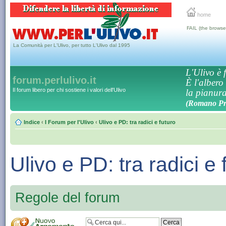
home
FAIL (the browse
La Comunità per L'Ulivo, per tutto L'Ulivo dal 1995
L'Ulivo è f
forum.perlulivo.it
È l'albero
Il forum libero per chi sostiene i valori dell'Ulivo
la pianura,
(Romano Pro
Indice
‹
I Forum per l'Ulivo
‹
Ulivo e PD: tra radici e futuro
Ulivo e PD: tra radici e 
Regole del forum