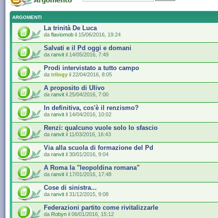
ARGOMENTI
La trinità De Luca
da
flaviomob
il 15/06/2016, 19:24
Salvati e il Pd oggi e domani
da
ranvit
il 14/05/2016, 7:49
Prodi intervistato a tutto campo
da
trilogy
il 22/04/2016, 8:05
A proposito di Ulivo
da
ranvit
il 25/04/2016, 7:00
In definitiva, cos'è il renzismo?
da
ranvit
il 14/04/2016, 10:02
Renzi: qualcuno vuole solo lo sfascio
da
ranvit
il 11/03/2016, 16:43
Via alla scuola di formazione del Pd
da
ranvit
il 30/01/2016, 9:04
A Roma la "leopoldina romana"
da
ranvit
il 17/01/2016, 17:48
Cose di sinistra...
da
ranvit
il 31/12/2015, 9:08
Federazioni partito come rivitalizzarle
da
Robyn
il 06/01/2016, 15:12