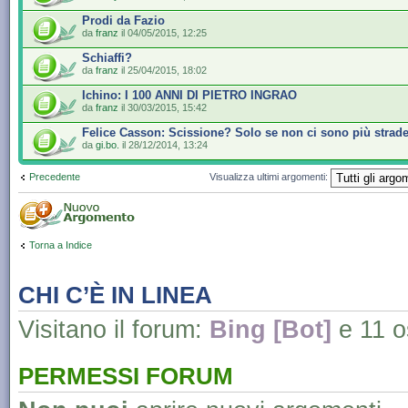
Prodi da Fazio
da
franz
il 04/05/2015, 12:25
Schiaffi?
da
franz
il 25/04/2015, 18:02
Ichino: I 100 ANNI DI PIETRO INGRAO
da
franz
il 30/03/2015, 15:42
Felice Casson: Scissione? Solo se non ci sono più strad
da
gi.bo.
il 28/12/2014, 13:24
Precedente
Visualizza ultimi argomenti:
Torna a Indice
CHI C’È IN LINEA
Visitano il forum:
Bing [Bot]
e 11 os
PERMESSI FORUM