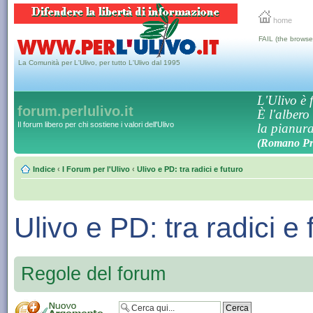
home
FAIL (the browse
La Comunità per L'Ulivo, per tutto L'Ulivo dal 1995
L'Ulivo è f
forum.perlulivo.it
È l'albero
Il forum libero per chi sostiene i valori dell'Ulivo
la pianura,
(Romano Pro
Indice
‹
I Forum per l'Ulivo
‹
Ulivo e PD: tra radici e futuro
Ulivo e PD: tra radici e 
Regole del forum