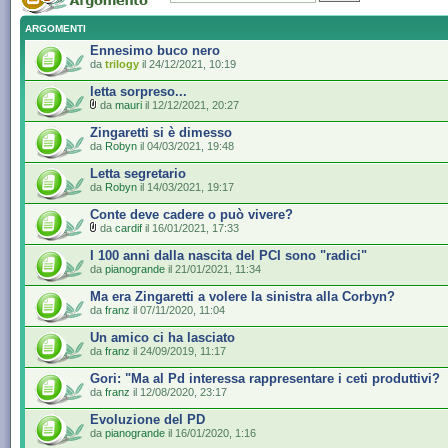
ARGOMENTI
Ennesimo buco nero
da
trilogy
il 24/12/2021, 10:19
letta sorpreso...
da
mauri
il 12/12/2021, 20:27
Zingaretti si è dimesso
da
Robyn
il 04/03/2021, 19:48
Letta segretario
da
Robyn
il 14/03/2021, 19:17
Conte deve cadere o può vivere?
da
cardif
il 16/01/2021, 17:33
I 100 anni dalla nascita del PCI sono "radici"
da
pianogrande
il 21/01/2021, 11:34
Ma era Zingaretti a volere la sinistra alla Corbyn?
da
franz
il 07/11/2020, 11:04
Un amico ci ha lasciato
da
franz
il 24/09/2019, 11:17
Gori: "Ma al Pd interessa rappresentare i ceti produttivi?
da
franz
il 12/08/2020, 23:17
Evoluzione del PD
da
pianogrande
il 16/01/2020, 1:16