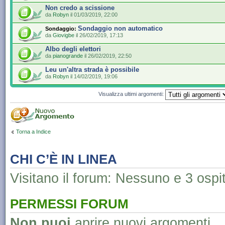
Non credo a scissione
da
Robyn
il 01/03/2019, 22:00
Sondaggio non automatico
Sondaggio:
da
Giovigbe
il 26/02/2019, 17:13
Albo degli elettori
da
pianogrande
il 26/02/2019, 22:50
Leu un'altra strada è possibile
da
Robyn
il 14/02/2019, 19:06
Visualizza ultimi argomenti:
Torna a Indice
CHI C’È IN LINEA
Visitano il forum: Nessuno e 3 ospit
PERMESSI FORUM
Non puoi
aprire nuovi argomenti