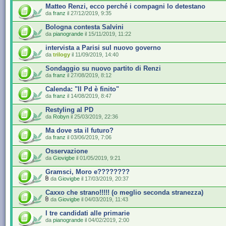
Matteo Renzi, ecco perché i compagni lo detestano
da
franz
il 27/12/2019, 9:35
Bologna contesta Salvini
da
pianogrande
il 15/11/2019, 11:22
intervista a Parisi sul nuovo governo
da
trilogy
il 11/09/2019, 14:40
Sondaggio su nuovo partito di Renzi
da
franz
il 27/08/2019, 8:12
Calenda: "Il Pd è finito"
da
franz
il 14/08/2019, 8:47
Restyling al PD
da
Robyn
il 25/03/2019, 22:36
Ma dove sta il futuro?
da
franz
il 03/06/2019, 7:06
Osservazione
da
Giovigbe
il 01/05/2019, 9:21
Gramsci, Moro e????????
da
Giovigbe
il 17/03/2019, 20:37
Caxxo che strano!!!!! (o meglio seconda stranezza)
da
Giovigbe
il 04/03/2019, 11:43
I tre candidati alle primarie
da
pianogrande
il 04/02/2019, 2:00