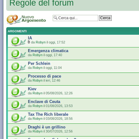
Regole del forum
ARGOMENTI
IA
da
Robyn
il oggi, 17:52
Emergenza climatica
da
Robyn
il oggi, 17:40
Per Schlein
da
Robyn
il oggi, 11:04
Processo di pace
da
Robyn
il ieri, 12:46
Kiev
da
Robyn
il 05/08/2026, 12:26
Enclave di Ceuta
da
Robyn
il 01/08/2026, 13:53
Tax The Rich liberale
da
Robyn
il 03/08/2026, 18:56
Draghi è un grillino
da
Robyn
il 30/07/2026, 12:56