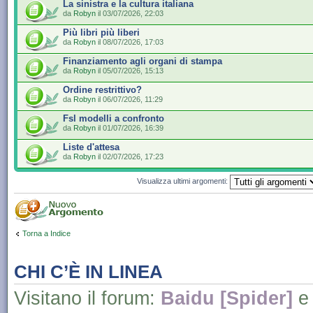
La sinistra e la cultura italiana
da
Robyn
il 03/07/2026, 22:03
Più libri più liberi
da
Robyn
il 08/07/2026, 17:03
Finanziamento agli organi di stampa
da
Robyn
il 05/07/2026, 15:13
Ordine restrittivo?
da
Robyn
il 06/07/2026, 11:29
Fsl modelli a confronto
da
Robyn
il 01/07/2026, 16:39
Liste d'attesa
da
Robyn
il 02/07/2026, 17:23
Visualizza ultimi argomenti:
Torna a Indice
CHI C’È IN LINEA
Visitano il forum:
Baidu [Spider]
e 