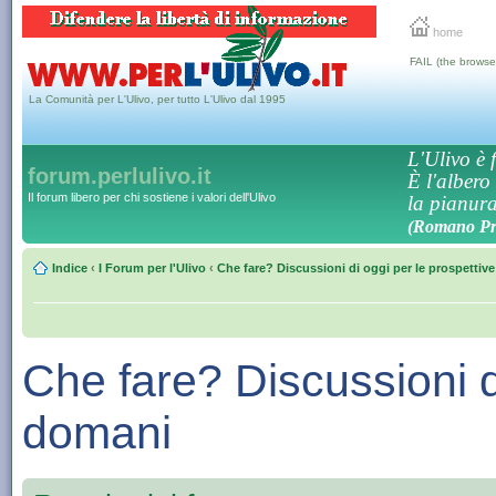
home
FAIL (the browse
La Comunità per L'Ulivo, per tutto L'Ulivo dal 1995
L'Ulivo è f
forum.perlulivo.it
È l'albero
Il forum libero per chi sostiene i valori dell'Ulivo
la pianura,
(Romano Pro
Indice
‹
I Forum per l'Ulivo
‹
Che fare? Discussioni di oggi per le prospettiv
Che fare? Discussioni di
domani