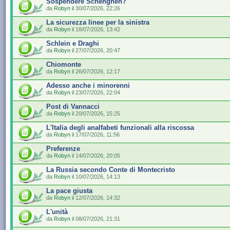
Sospendere Schenghen?
da
Robyn
il 30/07/2026, 22:26
La sicurezza linee per la sinistra
da
Robyn
il 18/07/2026, 13:42
Schlein e Draghi
da
Robyn
il 27/07/2026, 20:47
Chiomonte
da
Robyn
il 26/07/2026, 12:17
Adesso anche i minorenni
da
Robyn
il 23/07/2026, 22:04
Post di Vannacci
da
Robyn
il 20/07/2026, 15:25
L'Italia degli analfabeti funzionali alla riscossa
da
Robyn
il 17/07/2026, 11:56
Preferenze
da
Robyn
il 14/07/2026, 20:05
La Russia secondo Conte di Montecristo
da
Robyn
il 10/07/2026, 14:13
La pace giusta
da
Robyn
il 12/07/2026, 14:32
L'unità
da
Robyn
il 08/07/2026, 21:31