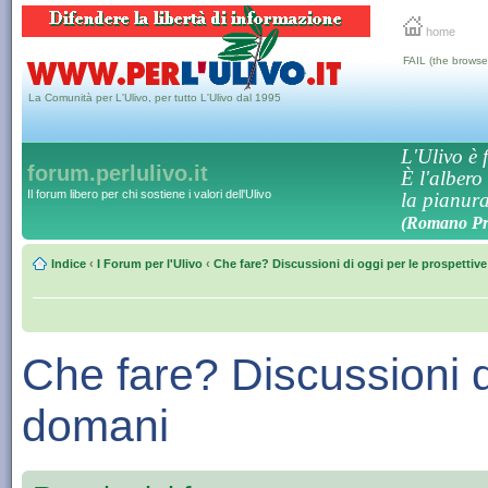
home
FAIL (the browse
La Comunità per L'Ulivo, per tutto L'Ulivo dal 1995
L'Ulivo è f
forum.perlulivo.it
È l'albero
Il forum libero per chi sostiene i valori dell'Ulivo
la pianura,
(Romano Pro
Indice
‹
I Forum per l'Ulivo
‹
Che fare? Discussioni di oggi per le prospettiv
Che fare? Discussioni di
domani