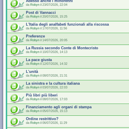
Adesso anche i minorenni
da
Robyn
il 23/07/2026, 22:04
Post di Vannacci
da
Robyn
il 20/07/2026, 15:25
L'Italia degli analfabeti funzionali alla riscossa
da
Robyn
il 17/07/2026, 11:56
Preferenze
da
Robyn
il 14/07/2026, 20:05
La Russia secondo Conte di Montecristo
da
Robyn
il 10/07/2026, 14:13
La pace giusta
da
Robyn
il 12/07/2026, 14:32
L'unità
da
Robyn
il 08/07/2026, 21:31
La sinistra e la cultura italiana
da
Robyn
il 03/07/2026, 22:03
Più libri più liberi
da
Robyn
il 08/07/2026, 17:03
Finanziamento agli organi di stampa
da
Robyn
il 05/07/2026, 15:13
Ordine restrittivo?
da
Robyn
il 06/07/2026, 11:29