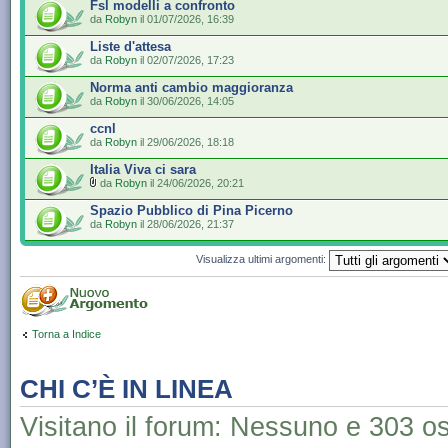
Fsl modelli a confronto
da
Robyn
il 01/07/2026, 16:39
Liste d'attesa
da
Robyn
il 02/07/2026, 17:23
Norma anti cambio maggioranza
da
Robyn
il 30/06/2026, 14:05
ccnl
da
Robyn
il 29/06/2026, 18:18
Italia Viva ci sara
da
Robyn
il 24/06/2026, 20:21
Spazio Pubblico di Pina Picerno
da
Robyn
il 28/06/2026, 21:37
Visualizza ultimi argomenti:
Torna a Indice
CHI C’È IN LINEA
Visitano il forum: Nessuno e 303 os