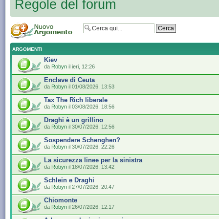
Regole del forum
ARGOMENTI
Kiev
da
Robyn
il ieri, 12:26
Enclave di Ceuta
da
Robyn
il 01/08/2026, 13:53
Tax The Rich liberale
da
Robyn
il 03/08/2026, 18:56
Draghi è un grillino
da
Robyn
il 30/07/2026, 12:56
Sospendere Schenghen?
da
Robyn
il 30/07/2026, 22:26
La sicurezza linee per la sinistra
da
Robyn
il 18/07/2026, 13:42
Schlein e Draghi
da
Robyn
il 27/07/2026, 20:47
Chiomonte
da
Robyn
il 26/07/2026, 12:17