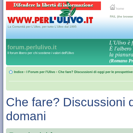
home
FAIL (the browse
La Comunità per L'Ulivo, per tutto L'Ulivo dal 1995
L'Ulivo è f
forum.perlulivo.it
È l'albero
Il forum libero per chi sostiene i valori dell'Ulivo
la pianura,
(Romano Pro
Indice
‹
I Forum per l'Ulivo
‹
Che fare? Discussioni di oggi per le prospettiv
Che fare? Discussioni di
domani