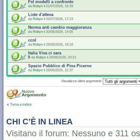
Fsl modelli a confronto
da
Robyn
il 01/07/2026, 16:39
Liste d'attesa
da
Robyn
il 02/07/2026, 17:23
Norma anti cambio maggioranza
da
Robyn
il 30/06/2026, 14:05
ccnl
da
Robyn
il 29/06/2026, 18:18
Italia Viva ci sara
da
Robyn
il 24/06/2026, 20:21
Spazio Pubblico di Pina Picerno
da
Robyn
il 28/06/2026, 21:37
Visualizza ultimi argomenti:
Torna a Indice
CHI C’È IN LINEA
Visitano il forum: Nessuno e 311 os