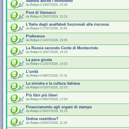
Adesso anche i minorenni
da
Robyn
il 23/07/2026, 22:04
Post di Vannacci
da
Robyn
il 20/07/2026, 15:25
L'Italia degli analfabeti funzionali alla riscossa
da
Robyn
il 17/07/2026, 11:56
Preferenze
da
Robyn
il 14/07/2026, 20:05
La Russia secondo Conte di Montecristo
da
Robyn
il 10/07/2026, 14:13
La pace giusta
da
Robyn
il 12/07/2026, 14:32
L'unità
da
Robyn
il 08/07/2026, 21:31
La sinistra e la cultura italiana
da
Robyn
il 03/07/2026, 22:03
Più libri più liberi
da
Robyn
il 08/07/2026, 17:03
Finanziamento agli organi di stampa
da
Robyn
il 05/07/2026, 15:13
Ordine restrittivo?
da
Robyn
il 06/07/2026, 11:29