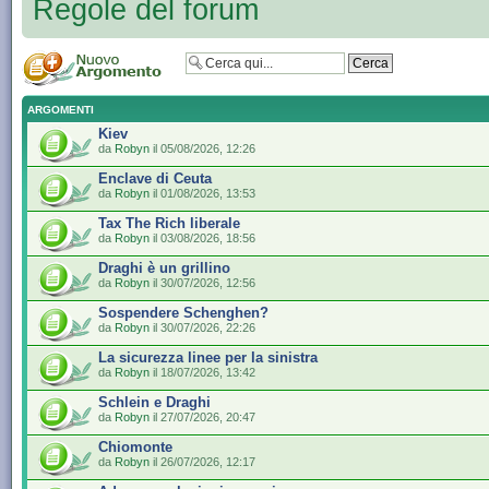
Regole del forum
ARGOMENTI
Kiev
da
Robyn
il 05/08/2026, 12:26
Enclave di Ceuta
da
Robyn
il 01/08/2026, 13:53
Tax The Rich liberale
da
Robyn
il 03/08/2026, 18:56
Draghi è un grillino
da
Robyn
il 30/07/2026, 12:56
Sospendere Schenghen?
da
Robyn
il 30/07/2026, 22:26
La sicurezza linee per la sinistra
da
Robyn
il 18/07/2026, 13:42
Schlein e Draghi
da
Robyn
il 27/07/2026, 20:47
Chiomonte
da
Robyn
il 26/07/2026, 12:17