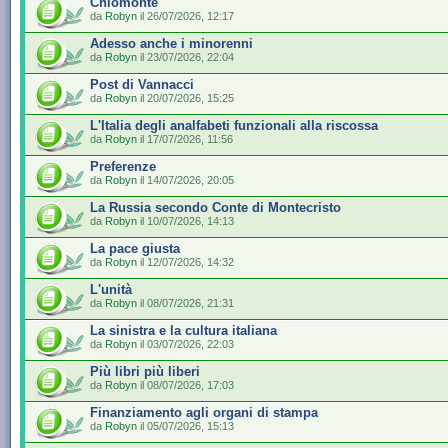
Chiomonte
da
Robyn
il 26/07/2026, 12:17
Adesso anche i minorenni
da
Robyn
il 23/07/2026, 22:04
Post di Vannacci
da
Robyn
il 20/07/2026, 15:25
L'Italia degli analfabeti funzionali alla riscossa
da
Robyn
il 17/07/2026, 11:56
Preferenze
da
Robyn
il 14/07/2026, 20:05
La Russia secondo Conte di Montecristo
da
Robyn
il 10/07/2026, 14:13
La pace giusta
da
Robyn
il 12/07/2026, 14:32
L'unità
da
Robyn
il 08/07/2026, 21:31
La sinistra e la cultura italiana
da
Robyn
il 03/07/2026, 22:03
Più libri più liberi
da
Robyn
il 08/07/2026, 17:03
Finanziamento agli organi di stampa
da
Robyn
il 05/07/2026, 15:13