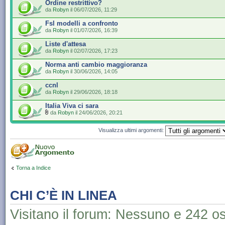
Ordine restrittivo?
da
Robyn
il 06/07/2026, 11:29
Fsl modelli a confronto
da
Robyn
il 01/07/2026, 16:39
Liste d'attesa
da
Robyn
il 02/07/2026, 17:23
Norma anti cambio maggioranza
da
Robyn
il 30/06/2026, 14:05
ccnl
da
Robyn
il 29/06/2026, 18:18
Italia Viva ci sara
da
Robyn
il 24/06/2026, 20:21
Visualizza ultimi argomenti:
Torna a Indice
CHI C’È IN LINEA
Visitano il forum: Nessuno e 242 os