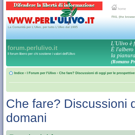
home
FAIL (the browse
La Comunità per L'Ulivo, per tutto L'Ulivo dal 1995
L'Ulivo è f
forum.perlulivo.it
È l'albero
Il forum libero per chi sostiene i valori dell'Ulivo
la pianura,
(Romano Pro
Indice
‹
I Forum per l'Ulivo
‹
Che fare? Discussioni di oggi per le prospettiv
Che fare? Discussioni di
domani