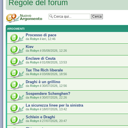
Regole del forum
ARGOMENTI
Processo di pace
da
Robyn
il ieri, 12:46
Kiev
da
Robyn
il 05/08/2026, 12:26
Enclave di Ceuta
da
Robyn
il 01/08/2026, 13:53
Tax The Rich liberale
da
Robyn
il 03/08/2026, 18:56
Draghi è un grillino
da
Robyn
il 30/07/2026, 12:56
Sospendere Schenghen?
da
Robyn
il 30/07/2026, 22:26
La sicurezza linee per la sinistra
da
Robyn
il 18/07/2026, 13:42
Schlein e Draghi
da
Robyn
il 27/07/2026, 20:47