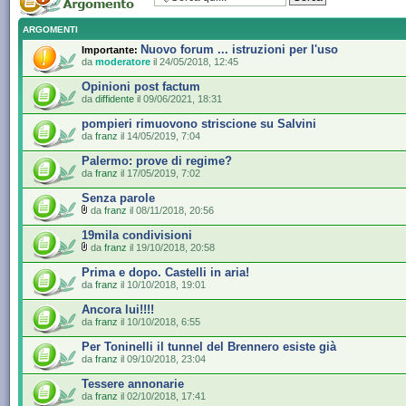
ARGOMENTI
Nuovo forum ... istruzioni per l'uso
Importante:
da
moderatore
il 24/05/2018, 12:45
Opinioni post factum
da
diffidente
il 09/06/2021, 18:31
pompieri rimuovono striscione su Salvini
da
franz
il 14/05/2019, 7:04
Palermo: prove di regime?
da
franz
il 17/05/2019, 7:02
Senza parole
da
franz
il 08/11/2018, 20:56
19mila condivisioni
da
franz
il 19/10/2018, 20:58
Prima e dopo. Castelli in aria!
da
franz
il 10/10/2018, 19:01
Ancora lui!!!!
da
franz
il 10/10/2018, 6:55
Per Toninelli il tunnel del Brennero esiste già
da
franz
il 09/10/2018, 23:04
Tessere annonarie
da
franz
il 02/10/2018, 17:41