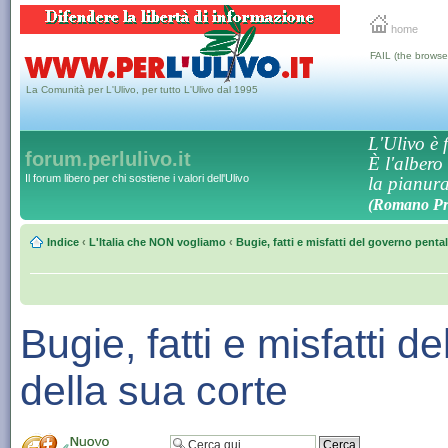
home
FAIL (the browse
La Comunità per L'Ulivo, per tutto L'Ulivo dal 1995
L'Ulivo è f
forum.perlulivo.it
È l'albero
Il forum libero per chi sostiene i valori dell'Ulivo
la pianura,
(Romano Pro
Indice
‹
L'Italia che NON vogliamo
‹
Bugie, fatti e misfatti del governo penta
Bugie, fatti e misfatti 
della sua corte