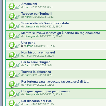
Arcobaleni
da
franz
il 19/09/2018, 6:53
Tarocco per Toninelli
da
franz
il 19/09/2018, 11:13
Sono eletto => Sono intoccabile
da
pianogrande
il 07/09/2018, 19:27
Mentre si lavava la testa gli è partito un ragionamento
da
pianogrande
il 05/09/2018, 20:43
Una perla
da
franz
il 31/08/2018, 8:05
Non bisogna emigrare!
da
franz
il 09/08/2018, 21:04
Per la serie "bugie"
da
franz
il 14/06/2018, 9:04
Trovate la differenza
da
franz
il 27/07/2018, 8:29
Per fortuna sarà l'avvocato (accusatore) di tutti
da
franz
il 07/06/2018, 18:42
Chi guadagna di più paghi meno
da
pianogrande
il 06/06/2018, 12:42
Dal discorso del PdC
da
franz
il 05/06/2018, 20:15