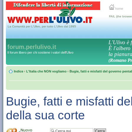
home
FAIL (the browse
La Comunità per L'Ulivo, per tutto L'Ulivo dal 1995
L'Ulivo è f
forum.perlulivo.it
È l'albero
Il forum libero per chi sostiene i valori dell'Ulivo
la pianura,
(Romano Pro
Indice
‹
L'Italia che NON vogliamo
‹
Bugie, fatti e misfatti del governo penta
Bugie, fatti e misfatti 
della sua corte