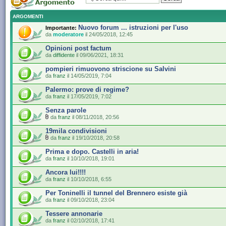
ARGOMENTI
Nuovo forum ... istruzioni per l'uso
Importante:
da
moderatore
il 24/05/2018, 12:45
Opinioni post factum
da
diffidente
il 09/06/2021, 18:31
pompieri rimuovono striscione su Salvini
da
franz
il 14/05/2019, 7:04
Palermo: prove di regime?
da
franz
il 17/05/2019, 7:02
Senza parole
da
franz
il 08/11/2018, 20:56
19mila condivisioni
da
franz
il 19/10/2018, 20:58
Prima e dopo. Castelli in aria!
da
franz
il 10/10/2018, 19:01
Ancora lui!!!!
da
franz
il 10/10/2018, 6:55
Per Toninelli il tunnel del Brennero esiste già
da
franz
il 09/10/2018, 23:04
Tessere annonarie
da
franz
il 02/10/2018, 17:41