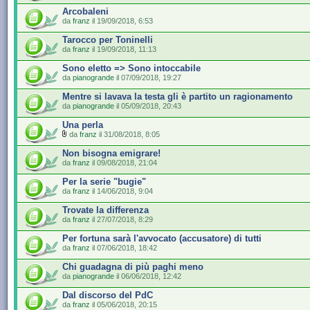
Arcobaleni
da
franz
il 19/09/2018, 6:53
Tarocco per Toninelli
da
franz
il 19/09/2018, 11:13
Sono eletto => Sono intoccabile
da
pianogrande
il 07/09/2018, 19:27
Mentre si lavava la testa gli è partito un ragionamento
da
pianogrande
il 05/09/2018, 20:43
Una perla
da
franz
il 31/08/2018, 8:05
Non bisogna emigrare!
da
franz
il 09/08/2018, 21:04
Per la serie "bugie"
da
franz
il 14/06/2018, 9:04
Trovate la differenza
da
franz
il 27/07/2018, 8:29
Per fortuna sarà l'avvocato (accusatore) di tutti
da
franz
il 07/06/2018, 18:42
Chi guadagna di più paghi meno
da
pianogrande
il 06/06/2018, 12:42
Dal discorso del PdC
da
franz
il 05/06/2018, 20:15