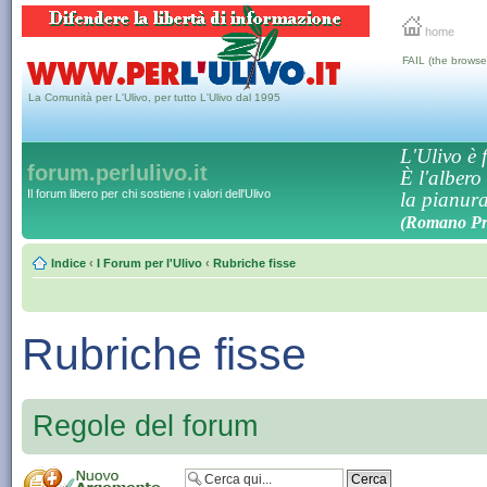
home
FAIL (the browse
La Comunità per L'Ulivo, per tutto L'Ulivo dal 1995
L'Ulivo è f
forum.perlulivo.it
È l'albero
Il forum libero per chi sostiene i valori dell'Ulivo
la pianura,
(Romano Pro
Indice
‹
I Forum per l'Ulivo
‹
Rubriche fisse
Rubriche fisse
Regole del forum