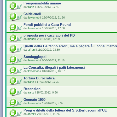
Irresponsabilità umane
da
franz
il 25/07/2013, 17:49
Calde-ruoli
da
flaviomob
il 15/07/2013, 21:56
Fondi pubblici a Casa Pound
da
flaviomob
il 16/05/2013, 17:06
proposta per i cacciatori del PD
da
mauri
il 23/10/2008, 12:09
Quelli della PA fanno errori, ma a pagare è il consumator
da
Iafran
il 11/10/2012, 23:39
Sondaggiopoli
da
flaviomob
il 05/06/2012, 11:16
La Consulta: illegali i patti lateranensi
da
flaviomob
il 01/04/2012, 16:37
Tortura Burocratica
da
franz
il 17/03/2012, 17:39
Recensioni
da
franz
il 18/02/2012, 9:56
Gennaio 1950
da
flaviomob
il 12/01/2012, 9:32
Pregi e difetti della lettera del S.S.Berlusconi all'UE
da
cardif
il 27/10/2011, 14:26