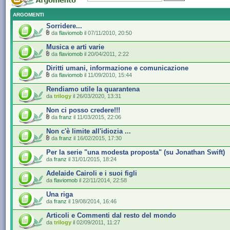
ARGOMENTI
Sorridere...
da
flaviomob
il 07/11/2010, 20:50
Musica e arti varie
da
flaviomob
il 20/04/2011, 2:22
Diritti umani, informazione e comunicazione
da
flaviomob
il 11/09/2010, 15:44
Rendiamo utile la quarantena
da
trilogy
il 26/03/2020, 13:31
Non ci posso credere!!!
da
franz
il 11/03/2015, 22:06
Non c'è limite all'idiozia ...
da
franz
il 16/02/2015, 17:30
Per la serie "una modesta proposta" (su Jonathan Swift)
da
franz
il 31/01/2015, 18:24
Adelaide Cairoli e i suoi figli
da
flaviomob
il 22/11/2014, 22:58
Una riga
da
franz
il 19/08/2014, 16:46
Articoli e Commenti dal resto del mondo
da
trilogy
il 02/09/2011, 11:27