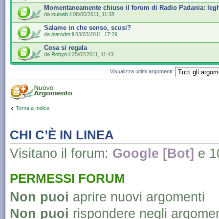
Momentaneamente chiuso il forum di Radio Padania: legh
da
louiseb
il 08/05/2011, 11:38
Salame in che senso, scusi?
da
pierodm
il 08/03/2011, 17:29
Cosa si regala
da
Robyn
il 25/02/2011, 11:43
Visualizza ultimi argomenti:
Torna a Indice
CHI C’È IN LINEA
Visitano il forum:
Google [Bot]
e 10
PERMESSI FORUM
Non puoi
aprire nuovi argomenti
Non puoi
rispondere negli argomen