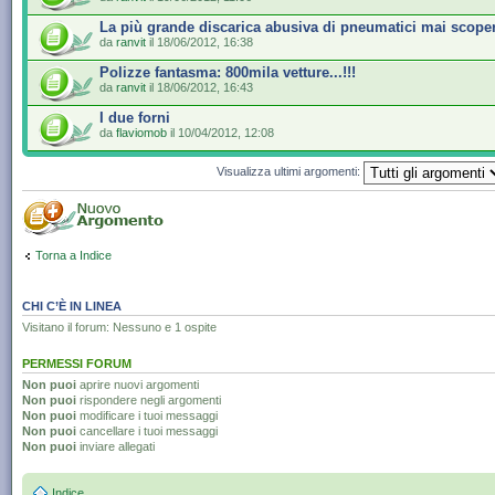
La più grande discarica abusiva di pneumatici mai scope
da
ranvit
il 18/06/2012, 16:38
Polizze fantasma: 800mila vetture...!!!
da
ranvit
il 18/06/2012, 16:43
I due forni
da
flaviomob
il 10/04/2012, 12:08
Visualizza ultimi argomenti:
Torna a Indice
CHI C’È IN LINEA
Visitano il forum: Nessuno e 1 ospite
PERMESSI FORUM
Non puoi
aprire nuovi argomenti
Non puoi
rispondere negli argomenti
Non puoi
modificare i tuoi messaggi
Non puoi
cancellare i tuoi messaggi
Non puoi
inviare allegati
Indice