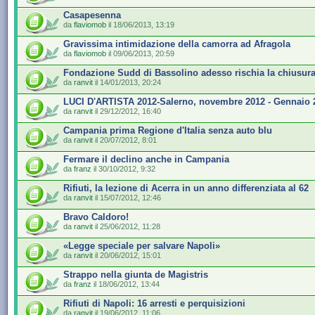
Casapesenna
da
flaviomob
il 18/06/2013, 13:19
Gravissima intimidazione della camorra ad Afragola
da
flaviomob
il 09/06/2013, 20:59
Fondazione Sudd di Bassolino adesso rischia la chiusur
da
ranvit
il 14/01/2013, 20:24
LUCI D'ARTISTA 2012-Salerno, novembre 2012 - Gennaio 
da
ranvit
il 29/12/2012, 16:40
Campania prima Regione d'Italia senza auto blu
da
ranvit
il 20/07/2012, 8:01
Fermare il declino anche in Campania
da
franz
il 30/10/2012, 9:32
Rifiuti, la lezione di Acerra in un anno differenziata al 62
da
ranvit
il 15/07/2012, 12:46
Bravo Caldoro!
da
ranvit
il 25/06/2012, 11:28
«Legge speciale per salvare Napoli»
da
ranvit
il 20/06/2012, 15:01
Strappo nella giunta de Magistris
da
franz
il 18/06/2012, 13:44
Rifiuti di Napoli: 16 arresti e perquisizioni
da
ranvit
il 19/06/2012, 11:06