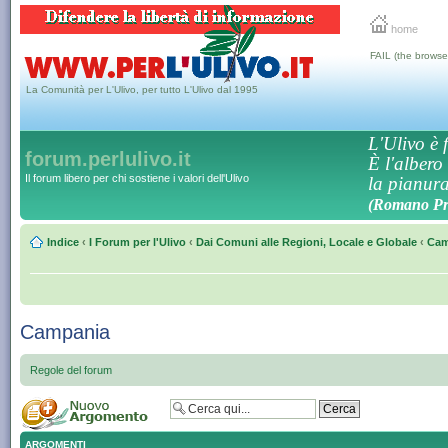
home
FAIL (the browse
La Comunità per L'Ulivo, per tutto L'Ulivo dal 1995
L'Ulivo è f
forum.perlulivo.it
È l'albero
Il forum libero per chi sostiene i valori dell'Ulivo
la pianura,
(Romano Pro
Indice
‹
I Forum per l'Ulivo
‹
Dai Comuni alle Regioni, Locale e Globale
‹
Cam
Campania
Regole del forum
ARGOMENTI