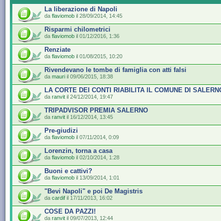
La liberazione di Napoli
da
flaviomob
il 28/09/2014, 14:45
Risparmi chilometrici
da
flaviomob
il 01/12/2016, 1:36
Renziate
da
flaviomob
il 01/08/2015, 10:20
Rivendevano le tombe di famiglia con atti falsi
da
mauri
il 09/06/2015, 18:38
LA CORTE DEI CONTI RIABILITA IL COMUNE DI SALERN
da
ranvit
il 24/12/2014, 19:47
TRIPADVISOR PREMIA SALERNO
da
ranvit
il 16/12/2014, 13:45
Pre-giudizi
da
flaviomob
il 07/11/2014, 0:09
Lorenzin, torna a casa
da
flaviomob
il 02/10/2014, 1:28
Buoni e cattivi?
da
flaviomob
il 13/09/2014, 1:01
"Bevi Napoli" e poi De Magistris
da
cardif
il 17/11/2013, 16:02
COSE DA PAZZI!
da
ranvit
il 09/07/2013, 12:44