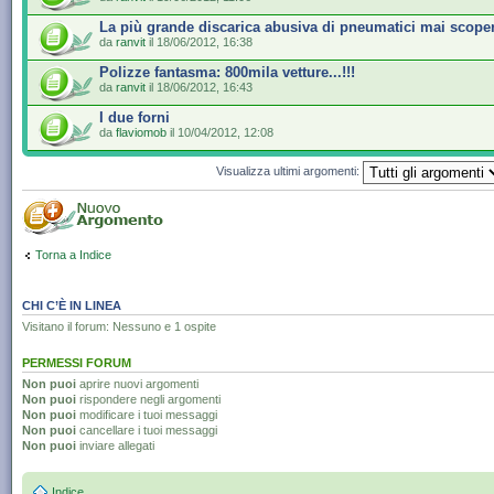
La più grande discarica abusiva di pneumatici mai scope
da
ranvit
il 18/06/2012, 16:38
Polizze fantasma: 800mila vetture...!!!
da
ranvit
il 18/06/2012, 16:43
I due forni
da
flaviomob
il 10/04/2012, 12:08
Visualizza ultimi argomenti:
Torna a Indice
CHI C’È IN LINEA
Visitano il forum: Nessuno e 1 ospite
PERMESSI FORUM
Non puoi
aprire nuovi argomenti
Non puoi
rispondere negli argomenti
Non puoi
modificare i tuoi messaggi
Non puoi
cancellare i tuoi messaggi
Non puoi
inviare allegati
Indice