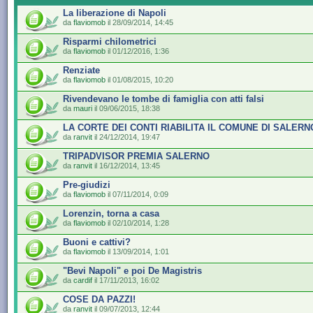
La liberazione di Napoli
da
flaviomob
il 28/09/2014, 14:45
Risparmi chilometrici
da
flaviomob
il 01/12/2016, 1:36
Renziate
da
flaviomob
il 01/08/2015, 10:20
Rivendevano le tombe di famiglia con atti falsi
da
mauri
il 09/06/2015, 18:38
LA CORTE DEI CONTI RIABILITA IL COMUNE DI SALERN
da
ranvit
il 24/12/2014, 19:47
TRIPADVISOR PREMIA SALERNO
da
ranvit
il 16/12/2014, 13:45
Pre-giudizi
da
flaviomob
il 07/11/2014, 0:09
Lorenzin, torna a casa
da
flaviomob
il 02/10/2014, 1:28
Buoni e cattivi?
da
flaviomob
il 13/09/2014, 1:01
"Bevi Napoli" e poi De Magistris
da
cardif
il 17/11/2013, 16:02
COSE DA PAZZI!
da
ranvit
il 09/07/2013, 12:44