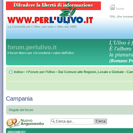
home
FAIL (the browse
La Comunità per L'Ulivo, per tutto L'Ulivo dal 1995
L'Ulivo è f
forum.perlulivo.it
È l'albero
Il forum libero per chi sostiene i valori dell'Ulivo
la pianura,
(Romano Pro
Indice
‹
I Forum per l'Ulivo
‹
Dai Comuni alle Regioni, Locale e Globale
‹
Cam
Campania
Regole del forum
ARGOMENTI