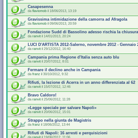
Casapesenna
da
flaviomob
il 18/06/2013, 13:19
Gravissima intimidazione della camorra ad Afragola
da
flaviomob
il 09/06/2013, 20:59
Fondazione Sudd di Bassolino adesso rischia la chiusur
da
ranvit
il 14/01/2013, 20:24
LUCI D'ARTISTA 2012-Salerno, novembre 2012 - Gennaio 
da
ranvit
il 29/12/2012, 16:40
Campania prima Regione d'Italia senza auto blu
da
ranvit
il 20/07/2012, 8:01
Fermare il declino anche in Campania
da
franz
il 30/10/2012, 9:32
Rifiuti, la lezione di Acerra in un anno differenziata al 62
da
ranvit
il 15/07/2012, 12:46
Bravo Caldoro!
da
ranvit
il 25/06/2012, 11:28
«Legge speciale per salvare Napoli»
da
ranvit
il 20/06/2012, 15:01
Strappo nella giunta de Magistris
da
franz
il 18/06/2012, 13:44
Rifiuti di Napoli: 16 arresti e perquisizioni
da
ranvit
il 19/06/2012, 11:06