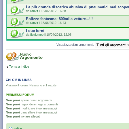
La più grande discarica abusiva di pneumatici mai scope
da
ranvit
il 18/06/2012, 16:38
Polizze fantasma: 800mila vetture...!!!
da
ranvit
il 18/06/2012, 16:43
I due forni
da
flaviomob
il 10/04/2012, 12:08
Visualizza ultimi argomenti:
Torna a Indice
CHI C’È IN LINEA
Visitano il forum: Nessuno e 1 ospite
PERMESSI FORUM
Non puoi
aprire nuovi argomenti
Non puoi
rispondere negli argomenti
Non puoi
modificare i tuoi messaggi
Non puoi
cancellare i tuoi messaggi
Non puoi
inviare allegati
Indice