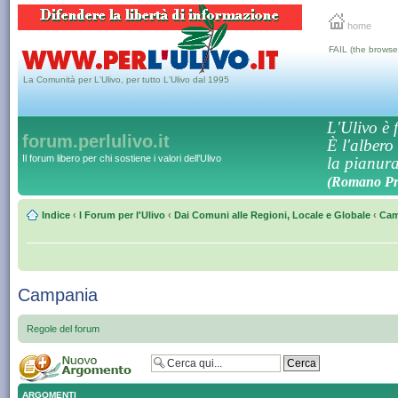
home
FAIL (the browse
La Comunità per L'Ulivo, per tutto L'Ulivo dal 1995
L'Ulivo è f
forum.perlulivo.it
È l'albero
Il forum libero per chi sostiene i valori dell'Ulivo
la pianura,
(Romano Pro
Indice
‹
I Forum per l'Ulivo
‹
Dai Comuni alle Regioni, Locale e Globale
‹
Cam
Campania
Regole del forum
ARGOMENTI