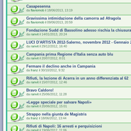
Casapesenna
da
flaviomob
il 18/06/2013, 13:19
Gravissima intimidazione della camorra ad Afragola
da
flaviomob
il 09/06/2013, 20:59
Fondazione Sudd di Bassolino adesso rischia la chiusur
da
ranvit
il 14/01/2013, 20:24
LUCI D'ARTISTA 2012-Salerno, novembre 2012 - Gennaio 
da
ranvit
il 29/12/2012, 16:40
Campania prima Regione d'Italia senza auto blu
da
ranvit
il 20/07/2012, 8:01
Fermare il declino anche in Campania
da
franz
il 30/10/2012, 9:32
Rifiuti, la lezione di Acerra in un anno differenziata al 62
da
ranvit
il 15/07/2012, 12:46
Bravo Caldoro!
da
ranvit
il 25/06/2012, 11:28
«Legge speciale per salvare Napoli»
da
ranvit
il 20/06/2012, 15:01
Strappo nella giunta de Magistris
da
franz
il 18/06/2012, 13:44
Rifiuti di Napoli: 16 arresti e perquisizioni
da
ranvit
il 19/06/2012, 11:06