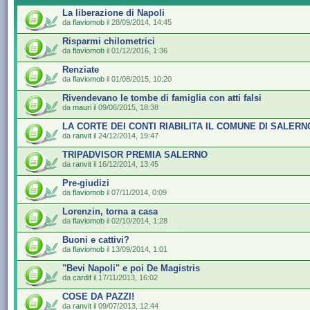
La liberazione di Napoli
da
flaviomob
il 28/09/2014, 14:45
Risparmi chilometrici
da
flaviomob
il 01/12/2016, 1:36
Renziate
da
flaviomob
il 01/08/2015, 10:20
Rivendevano le tombe di famiglia con atti falsi
da
mauri
il 09/06/2015, 18:38
LA CORTE DEI CONTI RIABILITA IL COMUNE DI SALERN
da
ranvit
il 24/12/2014, 19:47
TRIPADVISOR PREMIA SALERNO
da
ranvit
il 16/12/2014, 13:45
Pre-giudizi
da
flaviomob
il 07/11/2014, 0:09
Lorenzin, torna a casa
da
flaviomob
il 02/10/2014, 1:28
Buoni e cattivi?
da
flaviomob
il 13/09/2014, 1:01
"Bevi Napoli" e poi De Magistris
da
cardif
il 17/11/2013, 16:02
COSE DA PAZZI!
da
ranvit
il 09/07/2013, 12:44