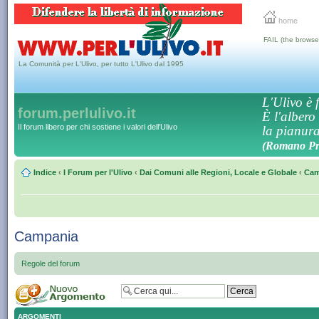
home
FAIL (the browse
La Comunità per L'Ulivo, per tutto L'Ulivo dal 1995
L'Ulivo è f
forum.perlulivo.it
È l'albero
Il forum libero per chi sostiene i valori dell'Ulivo
la pianura,
(Romano Pro
Indice
‹
I Forum per l'Ulivo
‹
Dai Comuni alle Regioni, Locale e Globale
‹
Cam
Campania
Regole del forum
ARGOMENTI