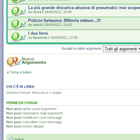
La più grande discarica abusiva di pneumatici mai scope
da
ranvit
il 18/06/2012, 16:38
Polizze fantasma: 800mila vetture...!!!
da
ranvit
il 18/06/2012, 16:43
I due forni
da
flaviomob
il 10/04/2012, 12:08
Visualizza ultimi argomenti:
Torna a Indice
CHI C’È IN LINEA
Visitano il forum: Nessuno e 1 ospite
PERMESSI FORUM
Non puoi
aprire nuovi argomenti
Non puoi
rispondere negli argomenti
Non puoi
modificare i tuoi messaggi
Non puoi
cancellare i tuoi messaggi
Non puoi
inviare allegati
Indice