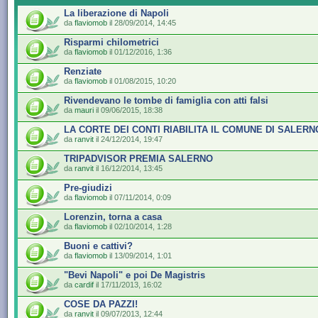
La liberazione di Napoli
da
flaviomob
il 28/09/2014, 14:45
Risparmi chilometrici
da
flaviomob
il 01/12/2016, 1:36
Renziate
da
flaviomob
il 01/08/2015, 10:20
Rivendevano le tombe di famiglia con atti falsi
da
mauri
il 09/06/2015, 18:38
LA CORTE DEI CONTI RIABILITA IL COMUNE DI SALERN
da
ranvit
il 24/12/2014, 19:47
TRIPADVISOR PREMIA SALERNO
da
ranvit
il 16/12/2014, 13:45
Pre-giudizi
da
flaviomob
il 07/11/2014, 0:09
Lorenzin, torna a casa
da
flaviomob
il 02/10/2014, 1:28
Buoni e cattivi?
da
flaviomob
il 13/09/2014, 1:01
"Bevi Napoli" e poi De Magistris
da
cardif
il 17/11/2013, 16:02
COSE DA PAZZI!
da
ranvit
il 09/07/2013, 12:44