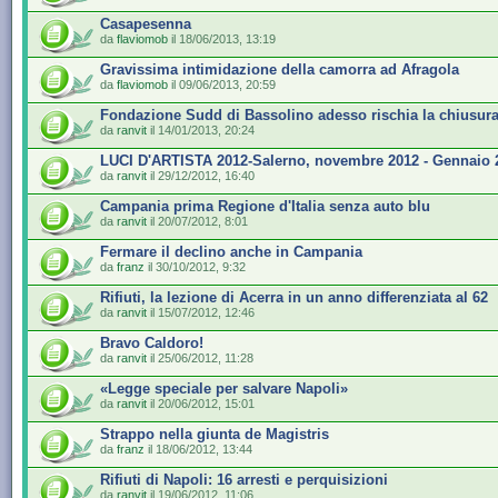
Casapesenna
da
flaviomob
il 18/06/2013, 13:19
Gravissima intimidazione della camorra ad Afragola
da
flaviomob
il 09/06/2013, 20:59
Fondazione Sudd di Bassolino adesso rischia la chiusur
da
ranvit
il 14/01/2013, 20:24
LUCI D'ARTISTA 2012-Salerno, novembre 2012 - Gennaio 
da
ranvit
il 29/12/2012, 16:40
Campania prima Regione d'Italia senza auto blu
da
ranvit
il 20/07/2012, 8:01
Fermare il declino anche in Campania
da
franz
il 30/10/2012, 9:32
Rifiuti, la lezione di Acerra in un anno differenziata al 62
da
ranvit
il 15/07/2012, 12:46
Bravo Caldoro!
da
ranvit
il 25/06/2012, 11:28
«Legge speciale per salvare Napoli»
da
ranvit
il 20/06/2012, 15:01
Strappo nella giunta de Magistris
da
franz
il 18/06/2012, 13:44
Rifiuti di Napoli: 16 arresti e perquisizioni
da
ranvit
il 19/06/2012, 11:06