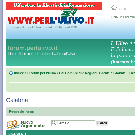
home
FAIL (the browse
La Comunità per L'Ulivo, per tutto L'Ulivo dal 1995
L'Ulivo è f
forum.perlulivo.it
È l'albero
Il forum libero per chi sostiene i valori dell'Ulivo
la pianura,
(Romano Pro
Indice
‹
I Forum per l'Ulivo
‹
Dai Comuni alle Regioni, Locale e Globale
‹
Cal
Calabria
Regole del forum
ARGOMENTI