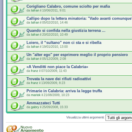
Corigliano Calabro, comune sciolto per mafia
da
Iafran
il 10/06/2011, 9:01
Callipo dopo la lettera minatoria: "Vado avanti comunque
da
Iafran
il 05/02/2010, 14:46
Quando si confida nella giustizia terrena ...
da
Iafran
il 20/02/2010, 10:49
Loiero, il “sultano” non ci sta e si ribella
da
Iafran
il 19/01/2010, 13:00
Un "alter ego" per esprimere meglio il proprio pensiero
da
Iafran
il 05/12/2009, 2:08
«A Venditti non piace la Calabria»
da
franz
il 07/10/2009, 11:43
Trovata la nave dei rifiuti radioattivi
da
franz
il 13/09/2009, 8:23
Primarie in Calabria: arriva la legge truffa
da
mariok
il 21/08/2009, 10:23
Ammazzateci Tutti
da
gabry
il 25/09/2008, 15:33
Visualizza ultimi argomenti: