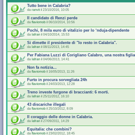
Tutto bene in Calabria?
da
ranvit
il 23/10/2016, 10:05
Il candidato di Renzi perde
da
flaviomob
il 06/10/2014, 10:56
Pochi, 8 mila euro di vitalizio per lo ‘nduja-dipendente
da
Iafran
il 04/10/2014, 15:53
Si dimette il presidente di "Io resto in Calabria".
da
Iafran
il 08/11/2013, 14:45
Per Fabiana Luzzi di Corigliano Calabro, una nostra figlia
da
Iafran
il 04/06/2013, 14:41
Non fa notizia...
da
flaviomob
il 16/05/2013, 11:26
Furto in procura sorvegliata 24h
da
flaviomob
il 24/03/2013, 12:28
Treno investe furgone di braccianti: 6 morti.
da
Iafran
il 25/11/2012, 16:10
43 discariche illegali
da
flaviomob
il 25/10/2012, 8:09
Il coraggio delle donne in Calabria.
da
Iafran
il 27/09/2011, 14:29
Equitalia: che combini?
da
flaviomob
il 23/02/2012, 18:45