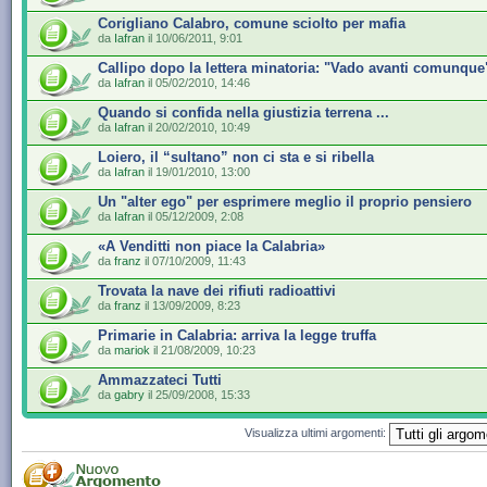
Corigliano Calabro, comune sciolto per mafia
da
Iafran
il 10/06/2011, 9:01
Callipo dopo la lettera minatoria: "Vado avanti comunque
da
Iafran
il 05/02/2010, 14:46
Quando si confida nella giustizia terrena ...
da
Iafran
il 20/02/2010, 10:49
Loiero, il “sultano” non ci sta e si ribella
da
Iafran
il 19/01/2010, 13:00
Un "alter ego" per esprimere meglio il proprio pensiero
da
Iafran
il 05/12/2009, 2:08
«A Venditti non piace la Calabria»
da
franz
il 07/10/2009, 11:43
Trovata la nave dei rifiuti radioattivi
da
franz
il 13/09/2009, 8:23
Primarie in Calabria: arriva la legge truffa
da
mariok
il 21/08/2009, 10:23
Ammazzateci Tutti
da
gabry
il 25/09/2008, 15:33
Visualizza ultimi argomenti: