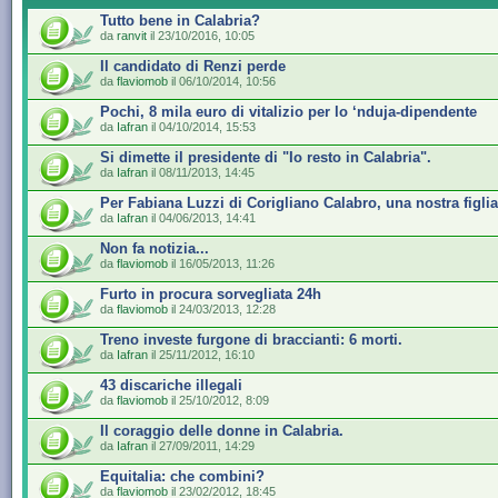
Tutto bene in Calabria?
da
ranvit
il 23/10/2016, 10:05
Il candidato di Renzi perde
da
flaviomob
il 06/10/2014, 10:56
Pochi, 8 mila euro di vitalizio per lo ‘nduja-dipendente
da
Iafran
il 04/10/2014, 15:53
Si dimette il presidente di "Io resto in Calabria".
da
Iafran
il 08/11/2013, 14:45
Per Fabiana Luzzi di Corigliano Calabro, una nostra figlia
da
Iafran
il 04/06/2013, 14:41
Non fa notizia...
da
flaviomob
il 16/05/2013, 11:26
Furto in procura sorvegliata 24h
da
flaviomob
il 24/03/2013, 12:28
Treno investe furgone di braccianti: 6 morti.
da
Iafran
il 25/11/2012, 16:10
43 discariche illegali
da
flaviomob
il 25/10/2012, 8:09
Il coraggio delle donne in Calabria.
da
Iafran
il 27/09/2011, 14:29
Equitalia: che combini?
da
flaviomob
il 23/02/2012, 18:45