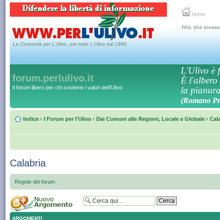
home
FAIL (the browse
La Comunità per L'Ulivo, per tutto L'Ulivo dal 1995
L'Ulivo è f
forum.perlulivo.it
È l'albero
Il forum libero per chi sostiene i valori dell'Ulivo
la pianura,
(Romano Pro
Indice
‹
I Forum per l'Ulivo
‹
Dai Comuni alle Regioni, Locale e Globale
‹
Cal
Calabria
Regole del forum
ARGOMENTI