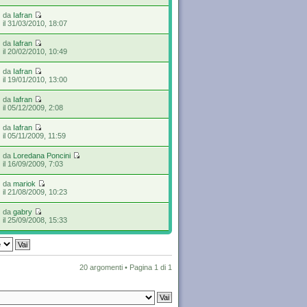
da
Iafran
il 31/03/2010, 18:07
da
Iafran
il 20/02/2010, 10:49
da
Iafran
il 19/01/2010, 13:00
da
Iafran
il 05/12/2009, 2:08
da
Iafran
il 05/11/2009, 11:59
da
Loredana Poncini
il 16/09/2009, 7:03
da
mariok
il 21/08/2009, 10:23
da
gabry
il 25/09/2008, 15:33
20 argomenti • Pagina
1
di
1