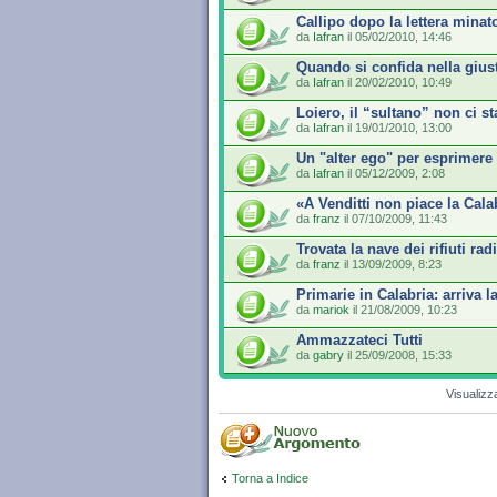
Callipo dopo la lettera mina
da
Iafran
il 05/02/2010, 14:46
Quando si confida nella giusti
da
Iafran
il 20/02/2010, 10:49
Loiero, il “sultano” non ci sta
da
Iafran
il 19/01/2010, 13:00
Un "alter ego" per esprimere
da
Iafran
il 05/12/2009, 2:08
«A Venditti non piace la Cala
da
franz
il 07/10/2009, 11:43
Trovata la nave dei rifiuti radi
da
franz
il 13/09/2009, 8:23
Primarie in Calabria: arriva la
da
mariok
il 21/08/2009, 10:23
Ammazzateci Tutti
da
gabry
il 25/09/2008, 15:33
Visualizz
Torna a Indice