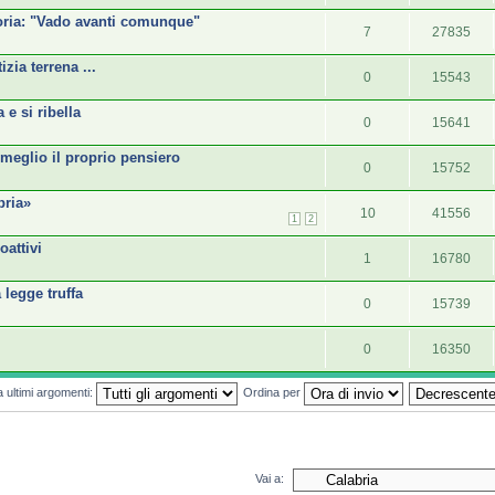
toria: "Vado avanti comunque"
7
27835
zia terrena ...
0
15543
 e si ribella
0
15641
 meglio il proprio pensiero
0
15752
bria»
10
41556
1
2
oattivi
1
16780
 legge truffa
0
15739
0
16350
a ultimi argomenti:
Ordina per
Vai a: