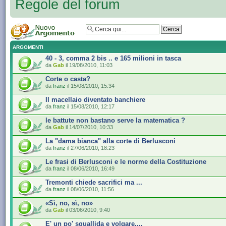
Regole del forum
ARGOMENTI
40 - 3, comma 2 bis .. e 165 milioni in tasca
da
Gab
il 19/08/2010, 11:03
Corte o casta?
da
franz
il 15/08/2010, 15:34
Il macellaio diventato banchiere
da
franz
il 15/08/2010, 12:17
le battute non bastano serve la matematica ?
da
Gab
il 14/07/2010, 10:33
La "dama bianca" alla corte di Berlusconi
da
franz
il 27/06/2010, 18:23
Le frasi di Berlusconi e le norme della Costituzione
da
franz
il 08/06/2010, 16:49
Tremonti chiede sacrifici ma ...
da
franz
il 08/06/2010, 11:56
«Sì, no, sì, no»
da
Gab
il 03/06/2010, 9:40
E' un po' squallida e volgare....