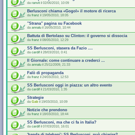
da
ranvit
il 02/06/2010, 10:09
Berlusconi chiama «Gogol» il motore di ricerca
da
franz
il 19/05/2010, 18:05
"Strana" pagina su Facebook
da
annalu
il 16/05/2010, 10:44
Battuta di Bertolaso su Clinton: il governo si dissocia
da
franz
il 08/05/2010, 12:29
SS Berlusconi, stasera da Fazio ....
da
cardif
il 28/03/2010, 0:41
Il Giornale: come continuare a crederci ...
da
annalu
il 25/11/2009, 21:33
Falò di propaganda
da
franz
il 24/03/2010, 12:53
SS Berlusconi oggi in piazza: un altro evento
da
cardif
il 21/03/2010, 1:35
Strategie
da
Gab
il 19/03/2010, 10:09
Notizie che prendono
da
franz
il 18/03/2010, 18:44
SS Berlusconi, ma che ci fa in Italia?
da
cardif
il 07/03/2010, 16:01
'banda di talebani': SS Berlusconi, può chiarire?