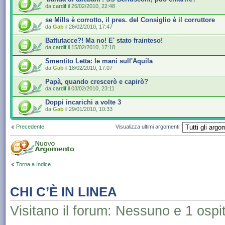
da
cardif
il 26/02/2010, 22:48
se Mills è corrotto, il pres. del Consiglio è il corruttore
da
Gab
il 26/02/2010, 17:47
Battutacce?! Ma no! E' stato frainteso!
da
cardif
il 15/02/2010, 17:18
Smentito Letta: le mani sull'Aquila
da
Gab
il 18/02/2010, 17:07
Papà, quando crescerò e capirò?
da
cardif
il 03/02/2010, 23:11
Doppi incarichi a volte 3
da
Gab
il 29/01/2010, 10:33
Precedente
Visualizza ultimi argomenti:
Torna a Indice
CHI C’È IN LINEA
Visitano il forum: Nessuno e 1 ospi