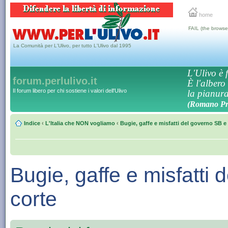
home
FAIL (the browse
La Comunità per L'Ulivo, per tutto L'Ulivo dal 1995
L'Ulivo è f
forum.perlulivo.it
È l'albero
Il forum libero per chi sostiene i valori dell'Ulivo
la pianura,
(Romano Pro
Indice
‹
L'Italia che NON vogliamo
‹
Bugie, gaffe e misfatti del governo SB e 
Bugie, gaffe e misfatti
corte