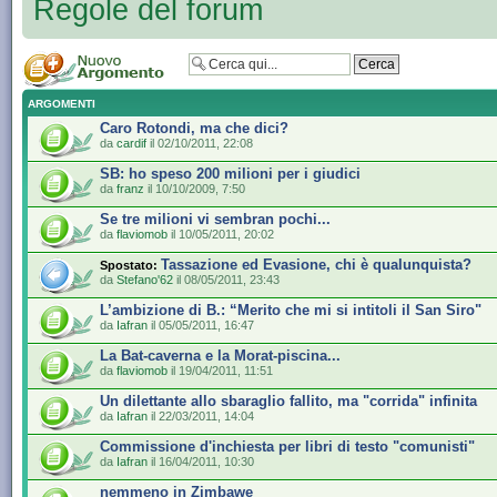
Regole del forum
ARGOMENTI
Caro Rotondi, ma che dici?
da
cardif
il 02/10/2011, 22:08
SB: ho speso 200 milioni per i giudici
da
franz
il 10/10/2009, 7:50
Se tre milioni vi sembran pochi...
da
flaviomob
il 10/05/2011, 20:02
Tassazione ed Evasione, chi è qualunquista?
Spostato:
da
Stefano'62
il 08/05/2011, 23:43
L’ambizione di B.: “Merito che mi si intitoli il San Siro"
da
Iafran
il 05/05/2011, 16:47
La Bat-caverna e la Morat-piscina...
da
flaviomob
il 19/04/2011, 11:51
Un dilettante allo sbaraglio fallito, ma "corrida" infinita
da
Iafran
il 22/03/2011, 14:04
Commissione d'inchiesta per libri di testo "comunisti"
da
Iafran
il 16/04/2011, 10:30
nemmeno in Zimbawe