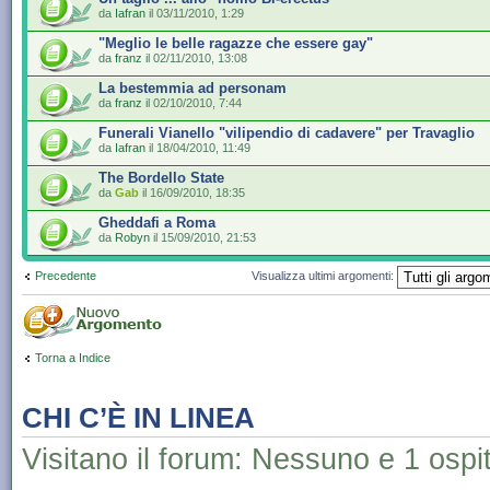
da
Iafran
il 03/11/2010, 1:29
"Meglio le belle ragazze che essere gay"
da
franz
il 02/11/2010, 13:08
La bestemmia ad personam
da
franz
il 02/10/2010, 7:44
Funerali Vianello "vilipendio di cadavere" per Travaglio
da
Iafran
il 18/04/2010, 11:49
The Bordello State
da
Gab
il 16/09/2010, 18:35
Gheddafi a Roma
da
Robyn
il 15/09/2010, 21:53
Precedente
Visualizza ultimi argomenti:
Torna a Indice
CHI C’È IN LINEA
Visitano il forum: Nessuno e 1 ospi