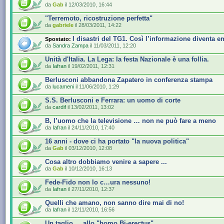
da
Gab
il 12/03/2010, 16:44
"Terremoto, ricostruzione perfetta"
da
gabriele
il 28/03/2011, 14:22
I disastri del TG1. Così l’informazione diventa 
Spostato:
da
Sandra Zampa
il 11/03/2011, 12:20
Unità d'Italia. La Lega: la festa Nazionale è una follia.
da
Iafran
il 19/02/2011, 12:31
Berlusconi abbandona Zapatero in conferenza stampa
da
lucameni
il 11/06/2010, 1:29
S.S. Berlusconi e Ferrara: un uomo di corte
da
cardif
il 13/02/2011, 13:02
B, l’uomo che la televisione … non ne può fare a meno
da
Iafran
il 24/11/2010, 17:40
16 anni - dove ci ha portato "la nuova politica"
da
Gab
il 03/12/2010, 12:08
Cosa altro dobbiamo venire a sapere ...
da
Gab
il 10/12/2010, 16:13
Fede-Fido non lo c…ura nessuno!
da
Iafran
il 27/11/2010, 12:37
Quelli che amano, non sanno dire mai di no!
da
Iafran
il 12/11/2010, 16:56
Un taglio ... allo "homo Bi-erectus"