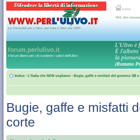
home
FAIL (the browse
La Comunità per L'Ulivo, per tutto L'Ulivo dal 1995
L'Ulivo è f
forum.perlulivo.it
È l'albero
Il forum libero per chi sostiene i valori dell'Ulivo
la pianura,
(Romano Pro
Indice
‹
L'Italia che NON vogliamo
‹
Bugie, gaffe e misfatti del governo SB e 
Bugie, gaffe e misfatti
corte