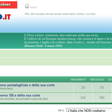
home
FAIL (the browser should render some flash content, not this).
L'Ulivo è forte, resistente, ben radicato nella sua terra.
È l'albero di un'Europa mediterranea, che conosce il mare e la
la pianura, i laghi e le colline. Ama il sole e... resiste all'inverno.
(Romano Prodi - 6 marzo 1995)
ARGOMENTI
MESSAGGI
UL
verno pentaleghista e della sua corte
23
52
niversario)
overno SB e della sua corte
154
591
paese anomalo; da prendere a piccole dosi
Vai a: