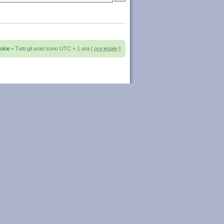
okie
• Tutti gli orari sono UTC + 1 ora [
ora legale
]