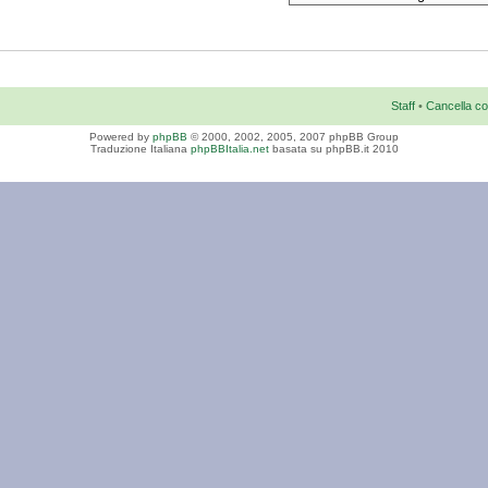
Staff
•
Cancella co
Powered by
phpBB
© 2000, 2002, 2005, 2007 phpBB Group
Traduzione Italiana
phpBBItalia.net
basata su phpBB.it 2010