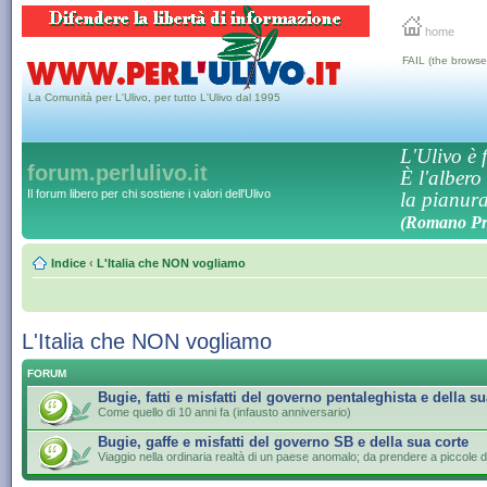
home
FAIL (the browse
La Comunità per L'Ulivo, per tutto L'Ulivo dal 1995
L'Ulivo è f
forum.perlulivo.it
È l'albero
Il forum libero per chi sostiene i valori dell'Ulivo
la pianura,
(Romano Pro
Indice
‹
L'Italia che NON vogliamo
L'Italia che NON vogliamo
FORUM
Bugie, fatti e misfatti del governo pentaleghista e della su
Come quello di 10 anni fa (infausto anniversario)
Bugie, gaffe e misfatti del governo SB e della sua corte
Viaggio nella ordinaria realtà di un paese anomalo; da prendere a piccole d