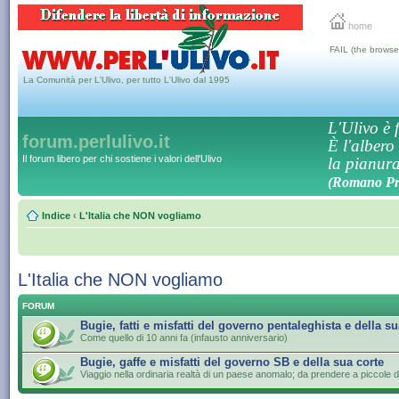
home
FAIL (the browse
La Comunità per L'Ulivo, per tutto L'Ulivo dal 1995
L'Ulivo è f
forum.perlulivo.it
È l'albero
Il forum libero per chi sostiene i valori dell'Ulivo
la pianura,
(Romano Pro
Indice
‹
L'Italia che NON vogliamo
L'Italia che NON vogliamo
FORUM
Bugie, fatti e misfatti del governo pentaleghista e della su
Come quello di 10 anni fa (infausto anniversario)
Bugie, gaffe e misfatti del governo SB e della sua corte
Viaggio nella ordinaria realtà di un paese anomalo; da prendere a piccole d