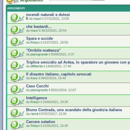
ARGOMENTI
incendi naturali e dolosi
da
mauri
il 27/11/2021, 13:55
che bastardi...
da
mauri
il 30/10/2021, 20:54
Spara e uccide
da
Robyn
il 21/07/2021, 19:59
"Orribile mattanza"
da
pianogrande
il 30/06/2021, 0:37
Triplice omicidio ad Ardea, lo sparatore un giovane con 
da
diffidente
il 14/06/2021, 17:49
Il disastro italiano, capitolo avvocati
da
franz
il 09/02/2015, 19:40
Caso Cucchi
da
pianogrande
il 05/01/2016, 12:07
Intelligence
da
Robyn
il 10/06/2021, 19:28
Bruno Contrada, uno scandalo della giustizia italiana
da
ranvit
il 07/07/2017, 12:05
Carcere ostativo
da
Robyn
il 21/05/2021, 15:30