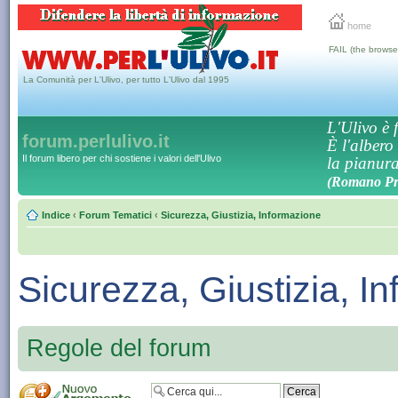
home
FAIL (the browse
La Comunità per L'Ulivo, per tutto L'Ulivo dal 1995
L'Ulivo è f
forum.perlulivo.it
È l'albero
Il forum libero per chi sostiene i valori dell'Ulivo
la pianura,
(Romano Pro
Indice
‹
Forum Tematici
‹
Sicurezza, Giustizia, Informazione
Sicurezza, Giustizia, I
Regole del forum