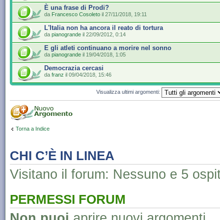
È una frase di Prodi?
da
Francesco Cosoleto
il 27/11/2018, 19:11
L'Italia non ha ancora il reato di tortura
da
pianogrande
il 22/09/2012, 0:14
E gli atleti continuano a morire nel sonno
da
pianogrande
il 19/04/2018, 1:05
Democrazia cercasi
da
franz
il 09/04/2018, 15:46
Visualizza ultimi argomenti:
Torna a Indice
CHI C’È IN LINEA
Visitano il forum: Nessuno e 5 ospit
PERMESSI FORUM
Non puoi
aprire nuovi argomenti