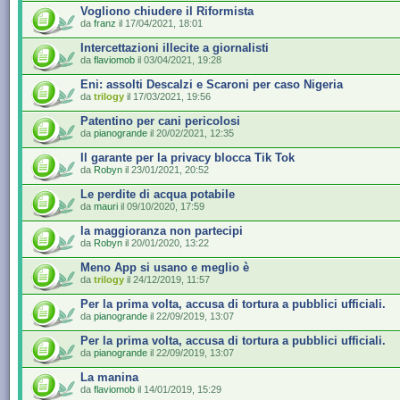
Vogliono chiudere il Riformista
da
franz
il 17/04/2021, 18:01
Intercettazioni illecite a giornalisti
da
flaviomob
il 03/04/2021, 19:28
Eni: assolti Descalzi e Scaroni per caso Nigeria
da
trilogy
il 17/03/2021, 19:56
Patentino per cani pericolosi
da
pianogrande
il 20/02/2021, 12:35
Il garante per la privacy blocca Tik Tok
da
Robyn
il 23/01/2021, 20:52
Le perdite di acqua potabile
da
mauri
il 09/10/2020, 17:59
la maggioranza non partecipi
da
Robyn
il 20/01/2020, 13:22
Meno App si usano e meglio è
da
trilogy
il 24/12/2019, 11:57
Per la prima volta, accusa di tortura a pubblici ufficiali.
da
pianogrande
il 22/09/2019, 13:07
Per la prima volta, accusa di tortura a pubblici ufficiali.
da
pianogrande
il 22/09/2019, 13:07
La manina
da
flaviomob
il 14/01/2019, 15:29