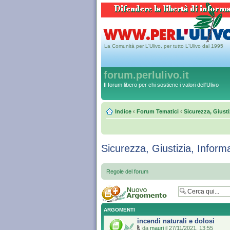
La Comunità per L'Ulivo, per tutto L'Ulivo dal 1995
forum.perlulivo.it
Il forum libero per chi sostiene i valori dell'Ulivo
Indice
‹
Forum Tematici
‹
Sicurezza, Giusti
Sicurezza, Giustizia, Inform
Regole del forum
ARGOMENTI
incendi naturali e dolosi
da
mauri
il 27/11/2021, 13:55