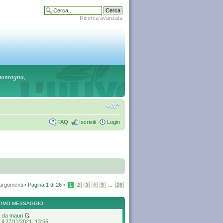
Ricerca avanzata
 montagna,
FAQ
Iscriviti
Login
argomenti •
Pagina
1
di
26
•
...
1
2
3
4
5
26
TIMO MESSAGGIO
da
mauri
il 27/11/2021, 13:55