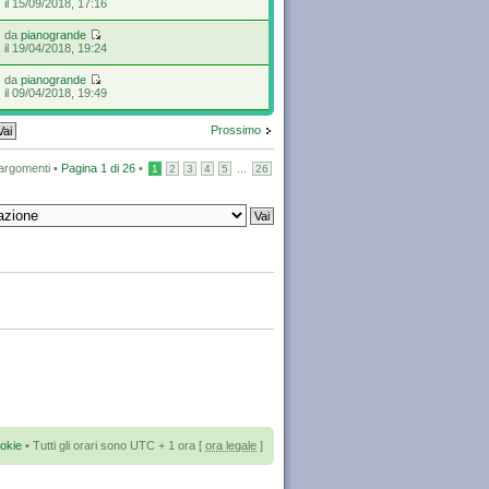
il 15/09/2018, 17:16
da
pianogrande
il 19/04/2018, 19:24
da
pianogrande
il 09/04/2018, 19:49
Prossimo
argomenti •
Pagina
1
di
26
•
...
1
2
3
4
5
26
okie
• Tutti gli orari sono UTC + 1 ora [
ora legale
]