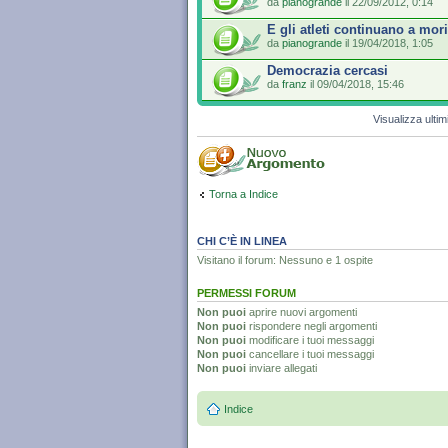
da
pianogrande
il 22/09/2012, 0:14
E gli atleti continuano a mor
da
pianogrande
il 19/04/2018, 1:05
Democrazia cercasi
da
franz
il 09/04/2018, 15:46
Visualizza ulti
Torna a Indice
CHI C’È IN LINEA
Visitano il forum: Nessuno e 1 ospite
PERMESSI FORUM
Non puoi
aprire nuovi argomenti
Non puoi
rispondere negli argomenti
Non puoi
modificare i tuoi messaggi
Non puoi
cancellare i tuoi messaggi
Non puoi
inviare allegati
Indice