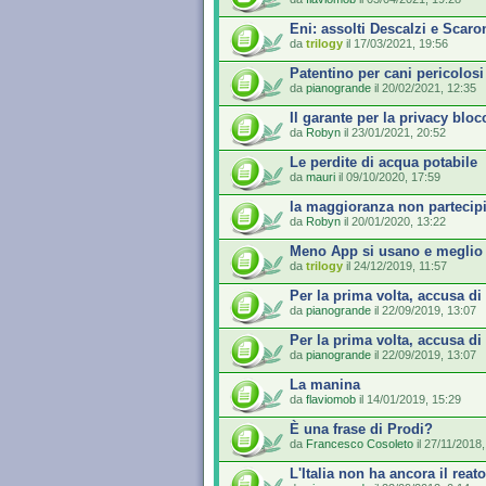
Eni: assolti Descalzi e Scaro
da
trilogy
il 17/03/2021, 19:56
Patentino per cani pericolosi
da
pianogrande
il 20/02/2021, 12:35
Il garante per la privacy bloc
da
Robyn
il 23/01/2021, 20:52
Le perdite di acqua potabile
da
mauri
il 09/10/2020, 17:59
la maggioranza non partecip
da
Robyn
il 20/01/2020, 13:22
Meno App si usano e meglio
da
trilogy
il 24/12/2019, 11:57
Per la prima volta, accusa di t
da
pianogrande
il 22/09/2019, 13:07
Per la prima volta, accusa di t
da
pianogrande
il 22/09/2019, 13:07
La manina
da
flaviomob
il 14/01/2019, 15:29
È una frase di Prodi?
da
Francesco Cosoleto
il 27/11/2018,
L'Italia non ha ancora il reato