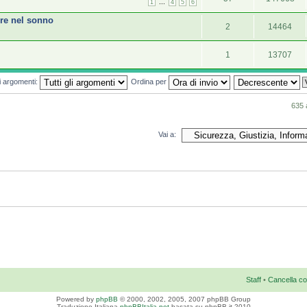
...
1
4
5
6
ire nel sonno
2
14464
1
13707
mi argomenti:
Ordina per
635 
Vai a:
Staff
•
Cancella co
Powered by
phpBB
© 2000, 2002, 2005, 2007 phpBB Group
Traduzione Italiana
phpBBItalia.net
basata su phpBB.it 2010