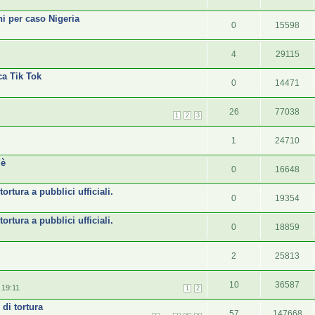
ni per caso Nigeria
0
15598
4
29115
ca Tik Tok
0
14471
26
77038
1
2
3
i
1
24710
 è
0
16648
ortura a pubblici ufficiali.
0
19354
ortura a pubblici ufficiali.
0
18859
2
25813
10
36587
 19:11
1
2
 di tortura
57
147668