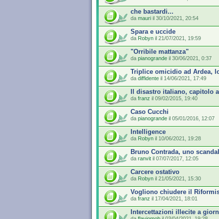
che bastardi...
da
mauri
il 30/10/2021, 20:54
Spara e uccide
da
Robyn
il 21/07/2021, 19:59
"Orribile mattanza"
da
pianogrande
il 30/06/2021, 0:37
Triplice omicidio ad Ardea, 
da
diffidente
il 14/06/2021, 17:49
Il disastro italiano, capitolo 
da
franz
il 09/02/2015, 19:40
Caso Cucchi
da
pianogrande
il 05/01/2016, 12:07
Intelligence
da
Robyn
il 10/06/2021, 19:28
Bruno Contrada, uno scandalo 
da
ranvit
il 07/07/2017, 12:05
Carcere ostativo
da
Robyn
il 21/05/2021, 15:30
Vogliono chiudere il Riformi
da
franz
il 17/04/2021, 18:01
Intercettazioni illecite a giorn
da
flaviomob
il 03/04/2021, 19:28