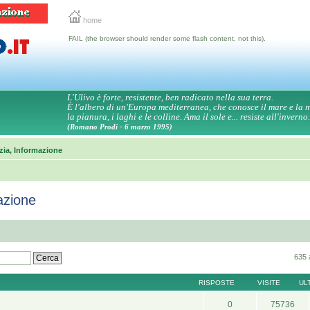
home
FAIL (the browser should render some flash content, not this).
L'Ulivo è forte, resistente, ben radicato nella sua terra.
È l'albero di un'Europa mediterranea, che conosce il mare e la
la pianura, i laghi e le colline. Ama il sole e... resiste all'inverno.
(Romano Prodi - 6 marzo 1995)
zia, Informazione
azione
635 
RISPOSTE
VISITE
UL
0
75736