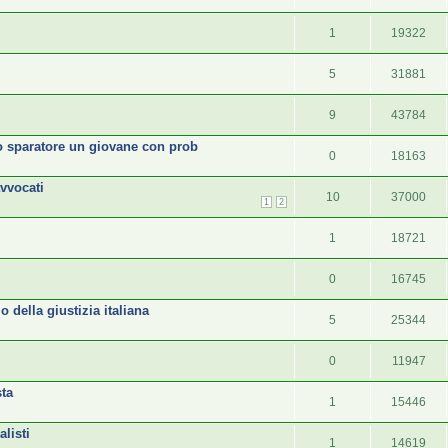
1
19322
5
31881
9
43784
lo sparatore un giovane con prob
0
18163
avvocati
10
37000
1
2
1
18721
0
16745
della giustizia italiana
5
25344
0
11947
sta
1
15446
alisti
1
14619