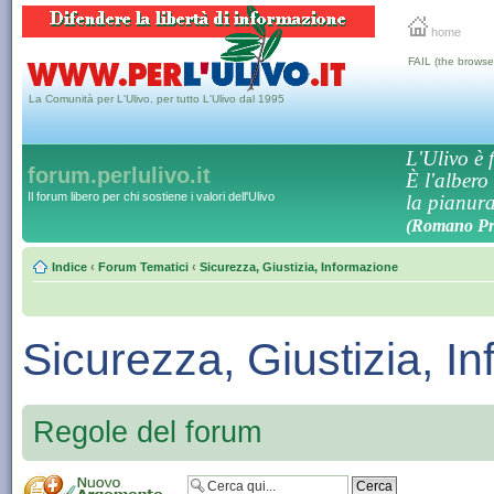
home
FAIL (the browse
La Comunità per L'Ulivo, per tutto L'Ulivo dal 1995
L'Ulivo è f
forum.perlulivo.it
È l'albero
Il forum libero per chi sostiene i valori dell'Ulivo
la pianura,
(Romano Pro
Indice
‹
Forum Tematici
‹
Sicurezza, Giustizia, Informazione
Sicurezza, Giustizia, I
Regole del forum