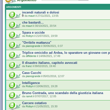
ARGOMENTI
incendi naturali e dolosi
da
mauri
il 27/11/2021, 13:55
che bastardi...
da
mauri
il 30/10/2021, 20:54
Spara e uccide
da
Robyn
il 21/07/2021, 19:59
"Orribile mattanza"
da
pianogrande
il 30/06/2021, 0:37
Triplice omicidio ad Ardea, lo sparatore un giovane con 
da
diffidente
il 14/06/2021, 17:49
Il disastro italiano, capitolo avvocati
da
franz
il 09/02/2015, 19:40
Caso Cucchi
da
pianogrande
il 05/01/2016, 12:07
Intelligence
da
Robyn
il 10/06/2021, 19:28
Bruno Contrada, uno scandalo della giustizia italiana
da
ranvit
il 07/07/2017, 12:05
Carcere ostativo
da
Robyn
il 21/05/2021, 15:30