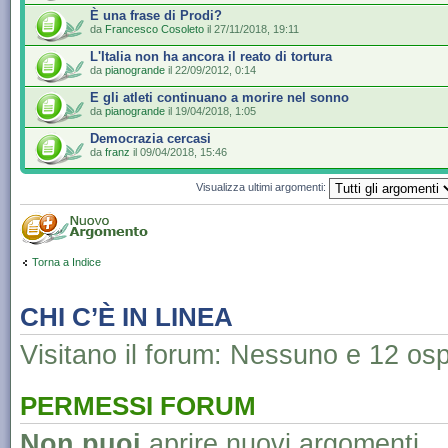
È una frase di Prodi?
da
Francesco Cosoleto
il 27/11/2018, 19:11
L'Italia non ha ancora il reato di tortura
da
pianogrande
il 22/09/2012, 0:14
E gli atleti continuano a morire nel sonno
da
pianogrande
il 19/04/2018, 1:05
Democrazia cercasi
da
franz
il 09/04/2018, 15:46
Visualizza ultimi argomenti:
Torna a Indice
CHI C’È IN LINEA
Visitano il forum: Nessuno e 12 ospi
PERMESSI FORUM
Non puoi
aprire nuovi argomenti