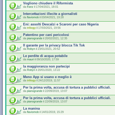
Vogliono chiudere il Riformista
da
franz
il 17/04/2021, 18:01
Intercettazioni illecite a giornalisti
da
flaviomob
il 03/04/2021, 19:28
Eni: assolti Descalzi e Scaroni per caso Nigeria
da
trilogy
il 17/03/2021, 19:56
Patentino per cani pericolosi
da
pianogrande
il 20/02/2021, 12:35
Il garante per la privacy blocca Tik Tok
da
Robyn
il 23/01/2021, 20:52
Le perdite di acqua potabile
da
mauri
il 09/10/2020, 17:59
la maggioranza non partecipi
da
Robyn
il 20/01/2020, 13:22
Meno App si usano e meglio è
da
trilogy
il 24/12/2019, 11:57
Per la prima volta, accusa di tortura a pubblici ufficiali.
da
pianogrande
il 22/09/2019, 13:07
Per la prima volta, accusa di tortura a pubblici ufficiali.
da
pianogrande
il 22/09/2019, 13:07
La manina
da
flaviomob
il 14/01/2019, 15:29