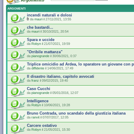
ARGOMENTI
incendi naturali e dolosi
da
mauri
il 27/11/2021, 13:55
che bastardi...
da
mauri
il 30/10/2021, 20:54
Spara e uccide
da
Robyn
il 21/07/2021, 19:59
"Orribile mattanza"
da
pianogrande
il 30/06/2021, 0:37
Triplice omicidio ad Ardea, lo sparatore un giovane con 
da
diffidente
il 14/06/2021, 17:49
Il disastro italiano, capitolo avvocati
da
franz
il 09/02/2015, 19:40
Caso Cucchi
da
pianogrande
il 05/01/2016, 12:07
Intelligence
da
Robyn
il 10/06/2021, 19:28
Bruno Contrada, uno scandalo della giustizia italiana
da
ranvit
il 07/07/2017, 12:05
Carcere ostativo
da
Robyn
il 21/05/2021, 15:30