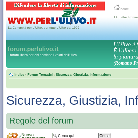
home
FAIL (the browse
La Comunità per L'Ulivo, per tutto L'Ulivo dal 1995
L'Ulivo è f
forum.perlulivo.it
È l'albero
Il forum libero per chi sostiene i valori dell'Ulivo
la pianura,
(Romano Pro
Indice
‹
Forum Tematici
‹
Sicurezza, Giustizia, Informazione
Sicurezza, Giustizia, I
Regole del forum