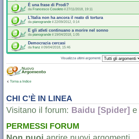
È una frase di Prodi?
da
Francesco Cosoleto
il 27/11/2018, 19:11
L'Italia non ha ancora il reato di tortura
da
pianogrande
il 22/09/2012, 0:14
E gli atleti continuano a morire nel sonno
da
pianogrande
il 19/04/2018, 1:05
Democrazia cercasi
da
franz
il 09/04/2018, 15:46
Visualizza ultimi argomenti:
Torna a Indice
CHI C’È IN LINEA
Visitano il forum:
Baidu [Spider]
e 
PERMESSI FORUM
Non puoi
aprire nuovi argomenti