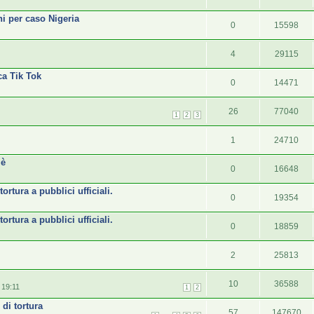
ni per caso Nigeria
0
15598
4
29115
ca Tik Tok
0
14471
26
77040
1
2
3
i
1
24710
 è
0
16648
ortura a pubblici ufficiali.
0
19354
ortura a pubblici ufficiali.
0
18859
2
25813
10
36588
 19:11
1
2
 di tortura
57
147670