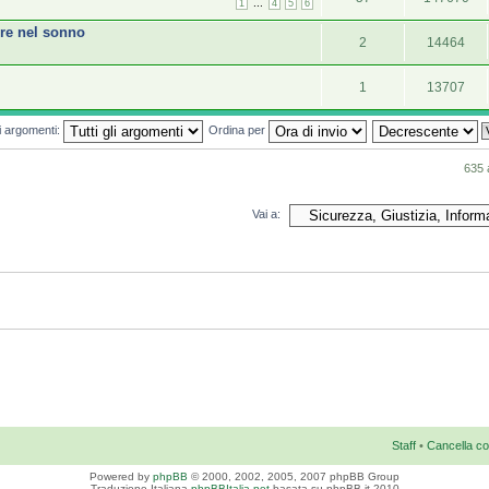
...
1
4
5
6
ire nel sonno
2
14464
1
13707
mi argomenti:
Ordina per
635 
Vai a:
Staff
•
Cancella co
Powered by
phpBB
© 2000, 2002, 2005, 2007 phpBB Group
Traduzione Italiana
phpBBItalia.net
basata su phpBB.it 2010