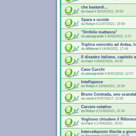
che bastardi...
da
mauri
il 30/10/2021, 20:54
Spara e uccide
da
Robyn
il 21/07/2021, 19:59
"Orribile mattanza"
da
pianogrande
il 30/06/2021, 0:37
Triplice omicidio ad Ardea, 
da
diffidente
il 14/06/2021, 17:49
Il disastro italiano, capitolo 
da
franz
il 09/02/2015, 19:40
Caso Cucchi
da
pianogrande
il 05/01/2016, 12:07
Intelligence
da
Robyn
il 10/06/2021, 19:28
Bruno Contrada, uno scandalo 
da
ranvit
il 07/07/2017, 12:05
Carcere ostativo
da
Robyn
il 21/05/2021, 15:30
Vogliono chiudere il Riformi
da
franz
il 17/04/2021, 18:01
Intercettazioni illecite a giorn
da
flaviomob
il 03/04/2021, 19:28