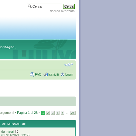
Ricerca avanzata
 montagna,
FAQ
Iscriviti
Login
argomenti •
Pagina
1
di
26
•
...
1
2
3
4
5
26
TIMO MESSAGGIO
da
mauri
il 27/11/2021, 13:55