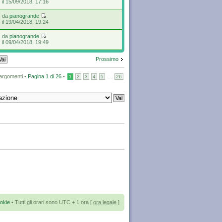
il 15/09/2018, 17:16
da
pianogrande
il 19/04/2018, 19:24
da
pianogrande
il 09/04/2018, 19:49
Prossimo
argomenti •
Pagina
1
di
26
•
...
1
2
3
4
5
26
okie
• Tutti gli orari sono UTC + 1 ora [
ora legale
]