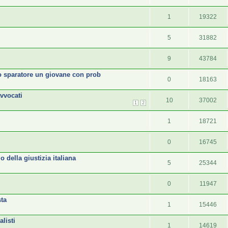
1
19322
5
31882
9
43784
lo sparatore un giovane con prob
0
18163
avvocati
10
37002
1
2
1
18721
0
16745
della giustizia italiana
5
25344
0
11947
sta
1
15446
alisti
1
14619