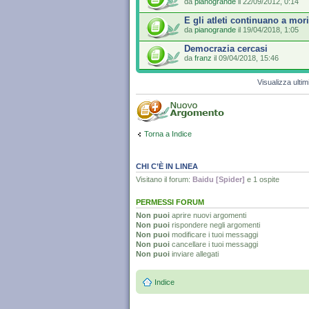
da
pianogrande
il 22/09/2012, 0:14
E gli atleti continuano a mor
da
pianogrande
il 19/04/2018, 1:05
Democrazia cercasi
da
franz
il 09/04/2018, 15:46
Visualizza ulti
Torna a Indice
CHI C’È IN LINEA
Visitano il forum:
Baidu [Spider]
e 1 ospite
PERMESSI FORUM
Non puoi
aprire nuovi argomenti
Non puoi
rispondere negli argomenti
Non puoi
modificare i tuoi messaggi
Non puoi
cancellare i tuoi messaggi
Non puoi
inviare allegati
Indice