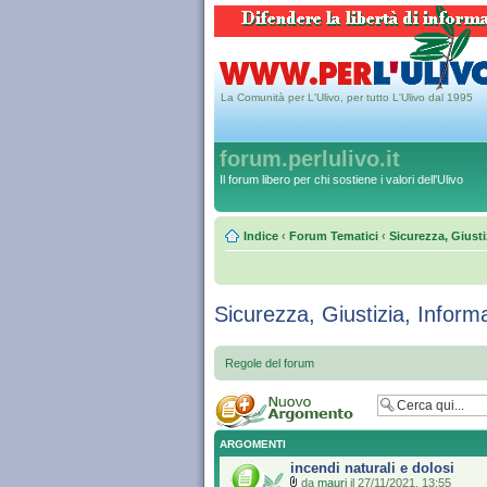
La Comunità per L'Ulivo, per tutto L'Ulivo dal 1995
forum.perlulivo.it
Il forum libero per chi sostiene i valori dell'Ulivo
Indice
‹
Forum Tematici
‹
Sicurezza, Giusti
Sicurezza, Giustizia, Inform
Regole del forum
ARGOMENTI
incendi naturali e dolosi
da
mauri
il 27/11/2021, 13:55