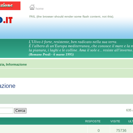
home
FAIL (the browser should render some flash content, not this).
L'Ulivo è forte, resistente, ben radicato nella sua terra.
È l'albero di un'Europa mediterranea, che conosce il mare e la
la pianura, i laghi e le colline. Ama il sole e... resiste all'inverno.
(Romano Prodi - 6 marzo 1995)
zia, Informazione
azione
635 
RISPOSTE
VISITE
UL
0
75736