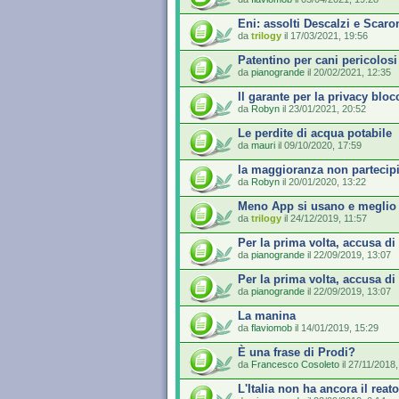
Eni: assolti Descalzi e Scaro
da
trilogy
il 17/03/2021, 19:56
Patentino per cani pericolosi
da
pianogrande
il 20/02/2021, 12:35
Il garante per la privacy bloc
da
Robyn
il 23/01/2021, 20:52
Le perdite di acqua potabile
da
mauri
il 09/10/2020, 17:59
la maggioranza non partecip
da
Robyn
il 20/01/2020, 13:22
Meno App si usano e meglio
da
trilogy
il 24/12/2019, 11:57
Per la prima volta, accusa di t
da
pianogrande
il 22/09/2019, 13:07
Per la prima volta, accusa di t
da
pianogrande
il 22/09/2019, 13:07
La manina
da
flaviomob
il 14/01/2019, 15:29
È una frase di Prodi?
da
Francesco Cosoleto
il 27/11/2018,
L'Italia non ha ancora il reato