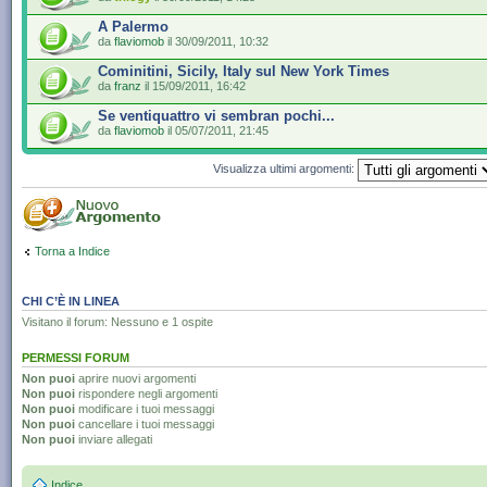
A Palermo
da
flaviomob
il 30/09/2011, 10:32
Cominitini, Sicily, Italy sul New York Times
da
franz
il 15/09/2011, 16:42
Se ventiquattro vi sembran pochi...
da
flaviomob
il 05/07/2011, 21:45
Visualizza ultimi argomenti:
Torna a Indice
CHI C’È IN LINEA
Visitano il forum: Nessuno e 1 ospite
PERMESSI FORUM
Non puoi
aprire nuovi argomenti
Non puoi
rispondere negli argomenti
Non puoi
modificare i tuoi messaggi
Non puoi
cancellare i tuoi messaggi
Non puoi
inviare allegati
Indice