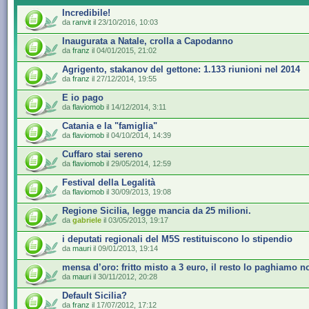
Incredibile!
da
ranvit
il 23/10/2016, 10:03
Inaugurata a Natale, crolla a Capodanno
da
franz
il 04/01/2015, 21:02
Agrigento, stakanov del gettone: 1.133 riunioni nel 2014
da
franz
il 27/12/2014, 19:55
E io pago
da
flaviomob
il 14/12/2014, 3:11
Catania e la "famiglia"
da
flaviomob
il 04/10/2014, 14:39
Cuffaro stai sereno
da
flaviomob
il 29/05/2014, 12:59
Festival della Legalità
da
flaviomob
il 30/09/2013, 19:08
Regione Sicilia, legge mancia da 25 milioni.
da
gabriele
il 03/05/2013, 19:17
i deputati regionali del M5S restituiscono lo stipendio
da
mauri
il 09/01/2013, 19:14
mensa d’oro: fritto misto a 3 euro, il resto lo paghiamo n
da
mauri
il 30/11/2012, 20:28
Default Sicilia?
da
franz
il 17/07/2012, 17:12