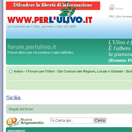
home
FAIL (the browse
La Comunità per L'Ulivo, per tutto L'Ulivo dal 1995
L'Ulivo è f
forum.perlulivo.it
È l'albero
Il forum libero per chi sostiene i valori dell'Ulivo
la pianura,
(Romano Pro
Indice
‹
I Forum per l'Ulivo
‹
Dai Comuni alle Regioni, Locale e Globale
‹
Sici
Sicilia
Regole del forum
ARGOMENTI