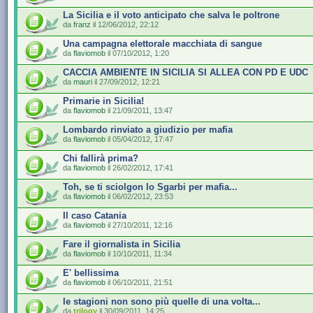
La Sicilia e il voto anticipato che salva le poltrone
da
franz
il 12/06/2012, 22:12
Una campagna elettorale macchiata di sangue
da
flaviomob
il 07/10/2012, 1:20
CACCIA AMBIENTE IN SICILIA SI ALLEA CON PD E UDC
da
mauri
il 27/09/2012, 12:21
Primarie in Sicilia!
da
flaviomob
il 21/09/2011, 13:47
Lombardo rinviato a giudizio per mafia
da
flaviomob
il 05/04/2012, 17:47
Chi fallirà prima?
da
flaviomob
il 26/02/2012, 17:41
Toh, se ti sciolgon lo Sgarbi per mafia...
da
flaviomob
il 06/02/2012, 23:53
Il caso Catania
da
flaviomob
il 27/10/2011, 12:16
Fare il giornalista in Sicilia
da
flaviomob
il 10/10/2011, 11:34
E' bellissima
da
flaviomob
il 06/10/2011, 21:51
le stagioni non sono più quelle di una volta...
da
trilogy
il 30/09/2011, 14:25