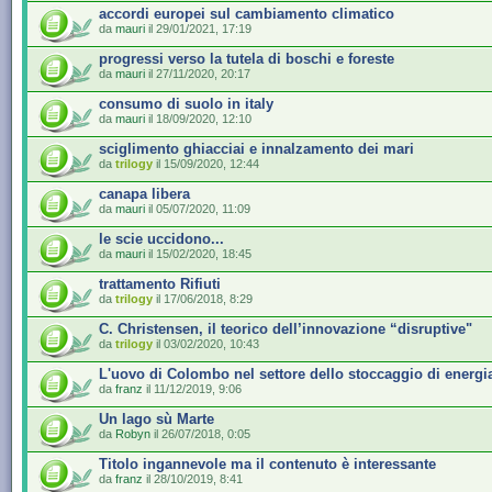
accordi europei sul cambiamento climatico
da
mauri
il 29/01/2021, 17:19
progressi verso la tutela di boschi e foreste
da
mauri
il 27/11/2020, 20:17
consumo di suolo in italy
da
mauri
il 18/09/2020, 12:10
sciglimento ghiacciai e innalzamento dei mari
da
trilogy
il 15/09/2020, 12:44
canapa libera
da
mauri
il 05/07/2020, 11:09
le scie uccidono...
da
mauri
il 15/02/2020, 18:45
trattamento Rifiuti
da
trilogy
il 17/06/2018, 8:29
C. Christensen, il teorico dell’innovazione “disruptive"
da
trilogy
il 03/02/2020, 10:43
L'uovo di Colombo nel settore dello stoccaggio di energi
da
franz
il 11/12/2019, 9:06
Un lago sù Marte
da
Robyn
il 26/07/2018, 0:05
Titolo ingannevole ma il contenuto è interessante
da
franz
il 28/10/2019, 8:41