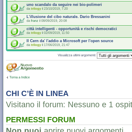
uno scandalo da seguire nei bio-polimeri
da
trilogy
il 23/10/2019, 7:20
L'illusione del cibo naturale. Dario Bressanini
da
franz
il 08/09/2019, 20:08
città intelligenti - opportunità e rischi democratici
da
trilogy
il 02/09/2019, 11:50
Il Cern da' l'addio a Microsoft per l'open source
da
trilogy
il 17/06/2019, 21:47
Visualizza ultimi argomenti:
Torna a Indice
CHI C’È IN LINEA
Visitano il forum: Nessuno e 1 ospi
PERMESSI FORUM
Non puoi
aprire nuovi argomenti