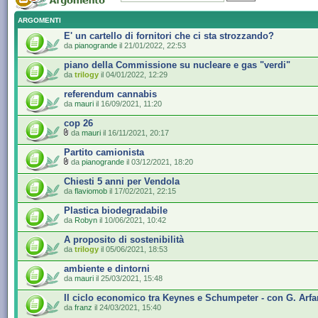
ARGOMENTI
E' un cartello di fornitori che ci sta strozzando?
da
pianogrande
il 21/01/2022, 22:53
piano della Commissione su nucleare e gas "verdi"
da
trilogy
il 04/01/2022, 12:29
referendum cannabis
da
mauri
il 16/09/2021, 11:20
cop 26
da
mauri
il 16/11/2021, 20:17
Partito camionista
da
pianogrande
il 03/12/2021, 18:20
Chiesti 5 anni per Vendola
da
flaviomob
il 17/02/2021, 22:15
Plastica biodegradabile
da
Robyn
il 10/06/2021, 10:42
A proposito di sostenibilità
da
trilogy
il 05/06/2021, 18:53
ambiente e dintorni
da
mauri
il 25/03/2021, 15:48
Il ciclo economico tra Keynes e Schumpeter - con G. Arfa
da
franz
il 24/03/2021, 15:40