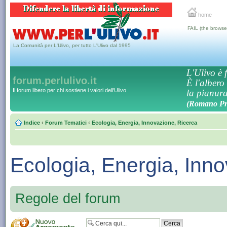
home
FAIL (the browse
La Comunità per L'Ulivo, per tutto L'Ulivo dal 1995
L'Ulivo è f
forum.perlulivo.it
È l'albero
Il forum libero per chi sostiene i valori dell'Ulivo
la pianura,
(Romano Pro
Indice
‹
Forum Tematici
‹
Ecologia, Energia, Innovazione, Ricerca
Ecologia, Energia, Inn
Regole del forum