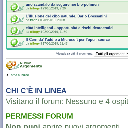
uno scandalo da seguire nei bio-polimeri
da
trilogy
il 23/10/2019, 7:20
L'illusione del cibo naturale. Dario Bressanini
da
franz
il 08/09/2019, 20:08
città intelligenti - opportunità e rischi democratici
da
trilogy
il 02/09/2019, 11:50
Il Cern da' l'addio a Microsoft per l'open source
da
trilogy
il 17/06/2019, 21:47
Visualizza ultimi argomenti:
Torna a Indice
CHI C’È IN LINEA
Visitano il forum: Nessuno e 4 ospit
PERMESSI FORUM
Non puoi
aprire nuovi argomenti