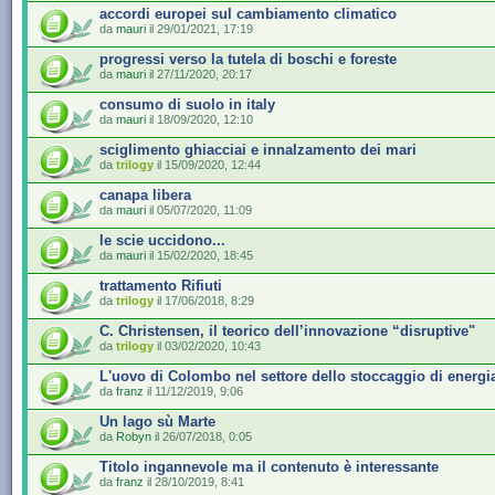
accordi europei sul cambiamento climatico
da
mauri
il 29/01/2021, 17:19
progressi verso la tutela di boschi e foreste
da
mauri
il 27/11/2020, 20:17
consumo di suolo in italy
da
mauri
il 18/09/2020, 12:10
sciglimento ghiacciai e innalzamento dei mari
da
trilogy
il 15/09/2020, 12:44
canapa libera
da
mauri
il 05/07/2020, 11:09
le scie uccidono...
da
mauri
il 15/02/2020, 18:45
trattamento Rifiuti
da
trilogy
il 17/06/2018, 8:29
C. Christensen, il teorico dell’innovazione “disruptive"
da
trilogy
il 03/02/2020, 10:43
L'uovo di Colombo nel settore dello stoccaggio di energi
da
franz
il 11/12/2019, 9:06
Un lago sù Marte
da
Robyn
il 26/07/2018, 0:05
Titolo ingannevole ma il contenuto è interessante
da
franz
il 28/10/2019, 8:41