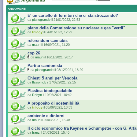
ARGOMENTI
E' un cartello di fornitori che ci sta strozzando?
da
pianogrande
il 21/01/2022, 22:53
piano della Commissione su nucleare e gas "verdi"
da
trilogy
il 04/01/2022, 12:29
referendum cannabis
da
mauri
il 16/09/2021, 11:20
cop 26
da
mauri
il 16/11/2021, 20:17
Partito camionista
da
pianogrande
il 03/12/2021, 18:20
Chiesti 5 anni per Vendola
da
flaviomob
il 17/02/2021, 22:15
Plastica biodegradabile
da
Robyn
il 10/06/2021, 10:42
A proposito di sostenibilità
da
trilogy
il 05/06/2021, 18:53
ambiente e dintorni
da
mauri
il 25/03/2021, 15:48
Il ciclo economico tra Keynes e Schumpeter - con G. Arfa
da
franz
il 24/03/2021, 15:40