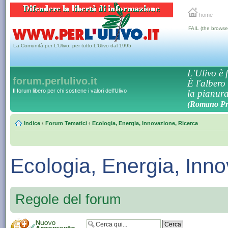
home
FAIL (the browse
La Comunità per L'Ulivo, per tutto L'Ulivo dal 1995
L'Ulivo è f
forum.perlulivo.it
È l'albero
Il forum libero per chi sostiene i valori dell'Ulivo
la pianura,
(Romano Pro
Indice
‹
Forum Tematici
‹
Ecologia, Energia, Innovazione, Ricerca
Ecologia, Energia, Inn
Regole del forum