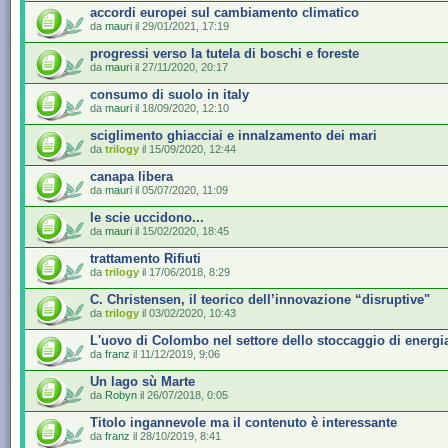
accordi europei sul cambiamento climatico
da
mauri
il 29/01/2021, 17:19
progressi verso la tutela di boschi e foreste
da
mauri
il 27/11/2020, 20:17
consumo di suolo in italy
da
mauri
il 18/09/2020, 12:10
sciglimento ghiacciai e innalzamento dei mari
da
trilogy
il 15/09/2020, 12:44
canapa libera
da
mauri
il 05/07/2020, 11:09
le scie uccidono...
da
mauri
il 15/02/2020, 18:45
trattamento Rifiuti
da
trilogy
il 17/06/2018, 8:29
C. Christensen, il teorico dell’innovazione “disruptive"
da
trilogy
il 03/02/2020, 10:43
L'uovo di Colombo nel settore dello stoccaggio di energi
da
franz
il 11/12/2019, 9:06
Un lago sù Marte
da
Robyn
il 26/07/2018, 0:05
Titolo ingannevole ma il contenuto è interessante
da
franz
il 28/10/2019, 8:41