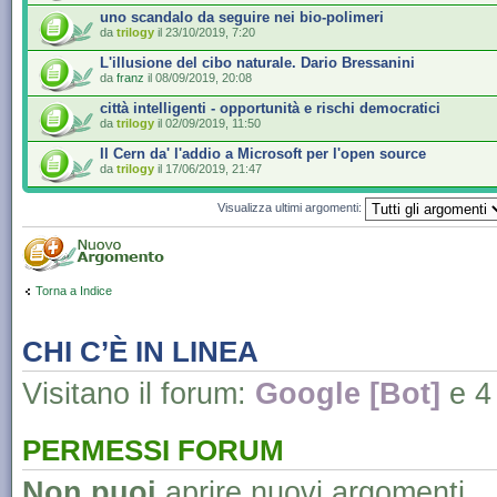
uno scandalo da seguire nei bio-polimeri
da
trilogy
il 23/10/2019, 7:20
L'illusione del cibo naturale. Dario Bressanini
da
franz
il 08/09/2019, 20:08
città intelligenti - opportunità e rischi democratici
da
trilogy
il 02/09/2019, 11:50
Il Cern da' l'addio a Microsoft per l'open source
da
trilogy
il 17/06/2019, 21:47
Visualizza ultimi argomenti:
Torna a Indice
CHI C’È IN LINEA
Visitano il forum:
Google [Bot]
e 4 
PERMESSI FORUM
Non puoi
aprire nuovi argomenti