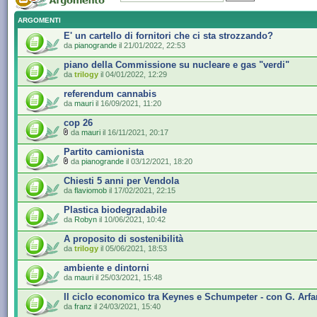
ARGOMENTI
E' un cartello di fornitori che ci sta strozzando?
da
pianogrande
il 21/01/2022, 22:53
piano della Commissione su nucleare e gas "verdi"
da
trilogy
il 04/01/2022, 12:29
referendum cannabis
da
mauri
il 16/09/2021, 11:20
cop 26
da
mauri
il 16/11/2021, 20:17
Partito camionista
da
pianogrande
il 03/12/2021, 18:20
Chiesti 5 anni per Vendola
da
flaviomob
il 17/02/2021, 22:15
Plastica biodegradabile
da
Robyn
il 10/06/2021, 10:42
A proposito di sostenibilità
da
trilogy
il 05/06/2021, 18:53
ambiente e dintorni
da
mauri
il 25/03/2021, 15:48
Il ciclo economico tra Keynes e Schumpeter - con G. Arfa
da
franz
il 24/03/2021, 15:40