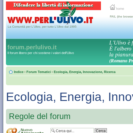
home
FAIL (the browse
La Comunità per L'Ulivo, per tutto L'Ulivo dal 1995
L'Ulivo è f
forum.perlulivo.it
È l'albero
Il forum libero per chi sostiene i valori dell'Ulivo
la pianura,
(Romano Pro
Indice
‹
Forum Tematici
‹
Ecologia, Energia, Innovazione, Ricerca
Ecologia, Energia, Inn
Regole del forum