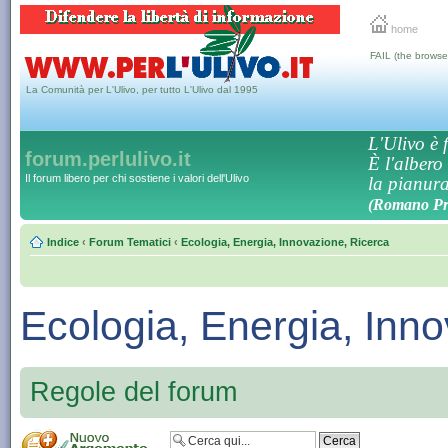
home
FAIL (the browse
La Comunità per L'Ulivo, per tutto L'Ulivo dal 1995
L'Ulivo è f
forum.perlulivo.it
È l'albero
Il forum libero per chi sostiene i valori dell'Ulivo
la pianura,
(Romano Pro
Indice
‹
Forum Tematici
‹
Ecologia, Energia, Innovazione, Ricerca
Ecologia, Energia, Inn
Regole del forum