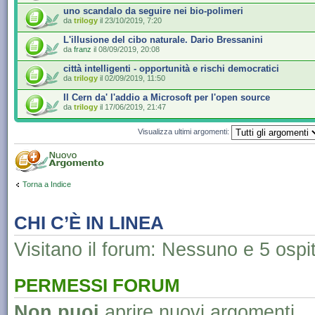
uno scandalo da seguire nei bio-polimeri
da
trilogy
il 23/10/2019, 7:20
L'illusione del cibo naturale. Dario Bressanini
da
franz
il 08/09/2019, 20:08
città intelligenti - opportunità e rischi democratici
da
trilogy
il 02/09/2019, 11:50
Il Cern da' l'addio a Microsoft per l'open source
da
trilogy
il 17/06/2019, 21:47
Visualizza ultimi argomenti:
Torna a Indice
CHI C’È IN LINEA
Visitano il forum: Nessuno e 5 ospit
PERMESSI FORUM
Non puoi
aprire nuovi argomenti