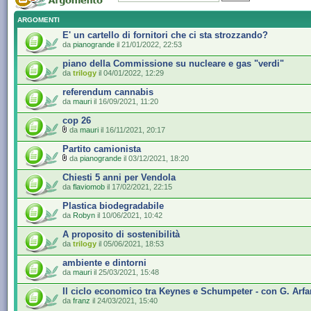
ARGOMENTI
E' un cartello di fornitori che ci sta strozzando?
da
pianogrande
il 21/01/2022, 22:53
piano della Commissione su nucleare e gas "verdi"
da
trilogy
il 04/01/2022, 12:29
referendum cannabis
da
mauri
il 16/09/2021, 11:20
cop 26
da
mauri
il 16/11/2021, 20:17
Partito camionista
da
pianogrande
il 03/12/2021, 18:20
Chiesti 5 anni per Vendola
da
flaviomob
il 17/02/2021, 22:15
Plastica biodegradabile
da
Robyn
il 10/06/2021, 10:42
A proposito di sostenibilità
da
trilogy
il 05/06/2021, 18:53
ambiente e dintorni
da
mauri
il 25/03/2021, 15:48
Il ciclo economico tra Keynes e Schumpeter - con G. Arfa
da
franz
il 24/03/2021, 15:40