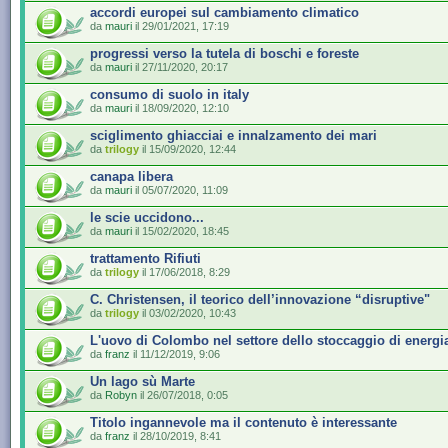
accordi europei sul cambiamento climatico
da
mauri
il 29/01/2021, 17:19
progressi verso la tutela di boschi e foreste
da
mauri
il 27/11/2020, 20:17
consumo di suolo in italy
da
mauri
il 18/09/2020, 12:10
sciglimento ghiacciai e innalzamento dei mari
da
trilogy
il 15/09/2020, 12:44
canapa libera
da
mauri
il 05/07/2020, 11:09
le scie uccidono...
da
mauri
il 15/02/2020, 18:45
trattamento Rifiuti
da
trilogy
il 17/06/2018, 8:29
C. Christensen, il teorico dell’innovazione “disruptive"
da
trilogy
il 03/02/2020, 10:43
L'uovo di Colombo nel settore dello stoccaggio di energi
da
franz
il 11/12/2019, 9:06
Un lago sù Marte
da
Robyn
il 26/07/2018, 0:05
Titolo ingannevole ma il contenuto è interessante
da
franz
il 28/10/2019, 8:41