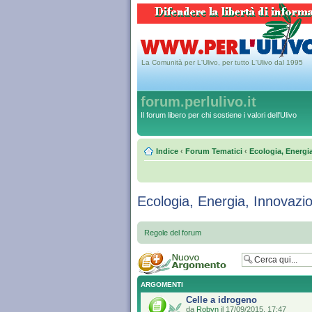
La Comunità per L'Ulivo, per tutto L'Ulivo dal 1995
forum.perlulivo.it
Il forum libero per chi sostiene i valori dell'Ulivo
Indice
‹
Forum Tematici
‹
Ecologia, Energi
Ecologia, Energia, Innovazi
Regole del forum
ARGOMENTI
Celle a idrogeno
da
Robyn
il 17/09/2015, 17:47