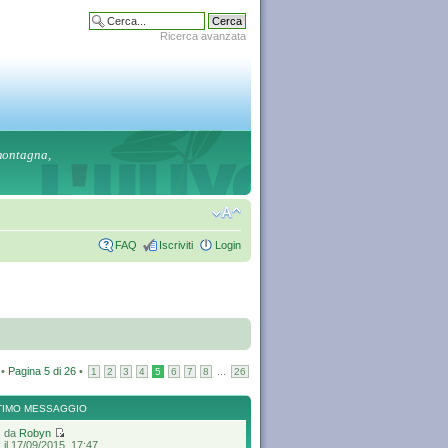
Ricerca avanzata
 montagna,
FAQ
Iscriviti
Login
 •
Pagina
5
di
26
•
...
1
2
3
4
5
6
7
8
26
TIMO MESSAGGIO
da
Robyn
il 17/09/2015, 17:47