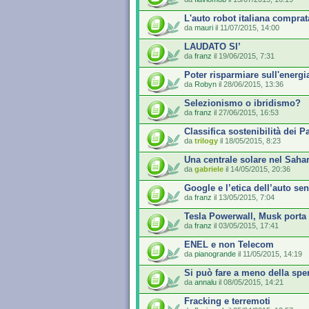
L'auto robot italiana comprat
da
mauri
il 11/07/2015, 14:00
LAUDATO SI’
da
franz
il 19/06/2015, 7:31
Poter risparmiare sull'energi
da
Robyn
il 28/06/2015, 13:36
Selezionismo o ibridismo?
da
franz
il 27/06/2015, 16:53
Classifica sostenibilità dei 
da
trilogy
il 18/05/2015, 8:23
Una centrale solare nel Saha
da
gabriele
il 14/05/2015, 20:36
Google e l’etica dell’auto sen
da
franz
il 13/05/2015, 7:04
Tesla Powerwall, Musk porta l
da
franz
il 03/05/2015, 17:41
ENEL e non Telecom
da
pianogrande
il 11/05/2015, 14:19
Si può fare a meno della sp
da
annalu
il 08/05/2015, 14:21
Fracking e terremoti