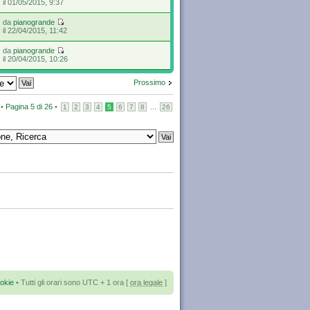
il 01/05/2015, 9:37
da
pianogrande
il 22/04/2015, 11:42
da
pianogrande
il 20/04/2015, 10:26
Prossimo
 •
Pagina
5
di
26
•
...
1
2
3
4
5
6
7
8
26
okie
• Tutti gli orari sono UTC + 1 ora [
ora legale
]