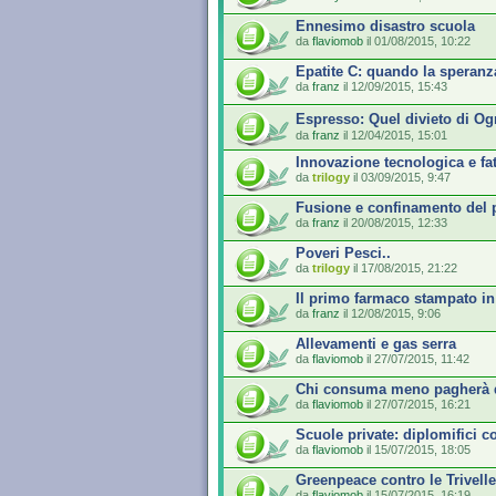
Ennesimo disastro scuola
da
flaviomob
il 01/08/2015, 10:22
Epatite C: quando la speranz
da
franz
il 12/09/2015, 15:43
Espresso: Quel divieto di O
da
franz
il 12/04/2015, 15:01
Innovazione tecnologica e f
da
trilogy
il 03/09/2015, 9:47
Fusione e confinamento del
da
franz
il 20/08/2015, 12:33
Poveri Pesci..
da
trilogy
il 17/08/2015, 21:22
Il primo farmaco stampato in
da
franz
il 12/08/2015, 9:06
Allevamenti e gas serra
da
flaviomob
il 27/07/2015, 11:42
Chi consuma meno pagherà d
da
flaviomob
il 27/07/2015, 16:21
Scuole private: diplomifici c
da
flaviomob
il 15/07/2015, 18:05
Greenpeace contro le Trivelle
da
flaviomob
il 15/07/2015, 16:19