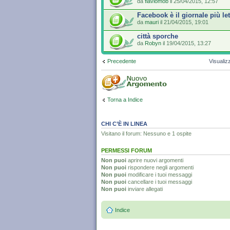
da
flaviomob
il 25/04/2015, 12:57
Facebook è il giornale più le
da
mauri
il 21/04/2015, 19:01
città sporche
da
Robyn
il 19/04/2015, 13:27
Precedente
Visualiz
Torna a Indice
CHI C’È IN LINEA
Visitano il forum: Nessuno e 1 ospite
PERMESSI FORUM
Non puoi
aprire nuovi argomenti
Non puoi
rispondere negli argomenti
Non puoi
modificare i tuoi messaggi
Non puoi
cancellare i tuoi messaggi
Non puoi
inviare allegati
Indice