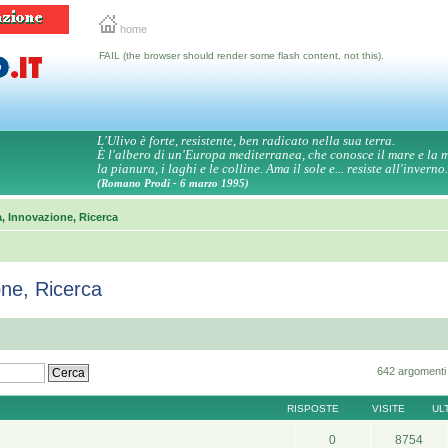
home
FAIL (the browser should render some flash content, not this).
L'Ulivo è forte, resistente, ben radicato nella sua terra.
È l'albero di un'Europa mediterranea, che conosce il mare e la
la pianura, i laghi e le colline. Ama il sole e... resiste all'inverno.
(Romano Prodi - 6 marzo 1995)
a, Innovazione, Ricerca
one, Ricerca
642 argomenti
RISPOSTE
VISITE
UL
0
8754