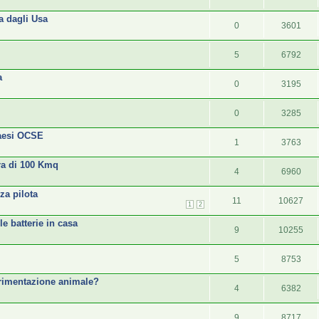
a dagli Usa
0
3601
5
6792
a
0
3195
0
3285
Paesi OCSE
1
3763
ra di 100 Kmq
4
6960
za pilota
11
10627
1
2
e batterie in casa
9
10255
5
8753
erimentazione animale?
4
6382
9
8717