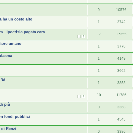
9
10576
a ha un costo alto
1
3742
gm ipocrisia pagata cara
17
17355
1
2
attore umano
1
3778
 plasma
1
4149
1
3662
 3d
1
3858
10
11786
1
2
i più
0
3368
on fondi pubblici
1
4543
 di Renzi
0
3386