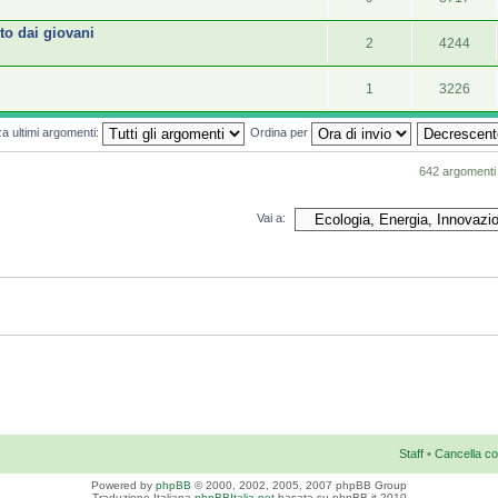
tto dai giovani
2
4244
1
3226
za ultimi argomenti:
Ordina per
642 argomenti
Vai a:
Staff
•
Cancella co
Powered by
phpBB
© 2000, 2002, 2005, 2007 phpBB Group
Traduzione Italiana
phpBBItalia.net
basata su phpBB.it 2010