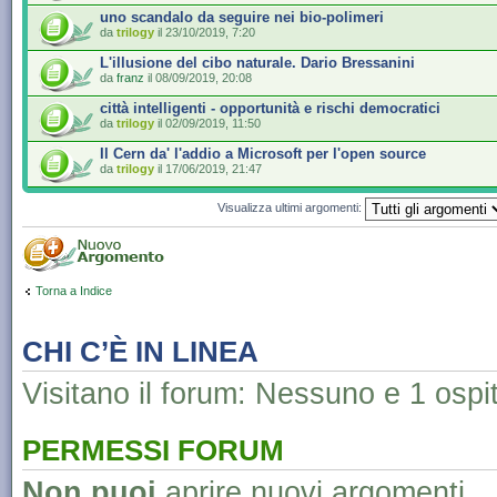
uno scandalo da seguire nei bio-polimeri
da
trilogy
il 23/10/2019, 7:20
L'illusione del cibo naturale. Dario Bressanini
da
franz
il 08/09/2019, 20:08
città intelligenti - opportunità e rischi democratici
da
trilogy
il 02/09/2019, 11:50
Il Cern da' l'addio a Microsoft per l'open source
da
trilogy
il 17/06/2019, 21:47
Visualizza ultimi argomenti:
Torna a Indice
CHI C’È IN LINEA
Visitano il forum: Nessuno e 1 ospi
PERMESSI FORUM
Non puoi
aprire nuovi argomenti