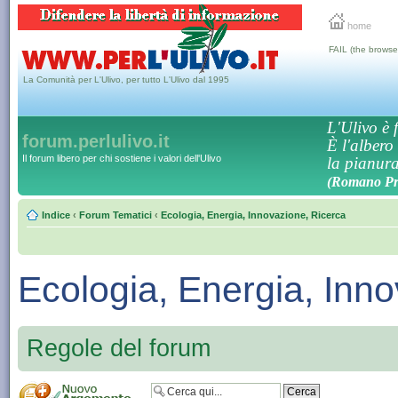
home
FAIL (the browse
La Comunità per L'Ulivo, per tutto L'Ulivo dal 1995
L'Ulivo è f
forum.perlulivo.it
È l'albero
Il forum libero per chi sostiene i valori dell'Ulivo
la pianura,
(Romano Pro
Indice
‹
Forum Tematici
‹
Ecologia, Energia, Innovazione, Ricerca
Ecologia, Energia, Inn
Regole del forum