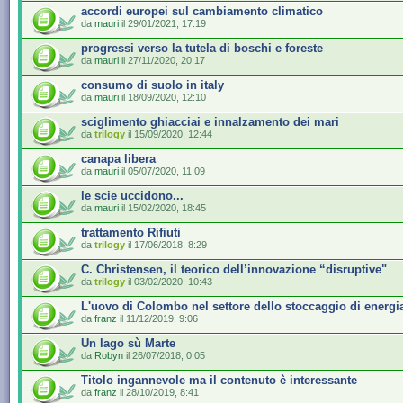
accordi europei sul cambiamento climatico
da
mauri
il 29/01/2021, 17:19
progressi verso la tutela di boschi e foreste
da
mauri
il 27/11/2020, 20:17
consumo di suolo in italy
da
mauri
il 18/09/2020, 12:10
sciglimento ghiacciai e innalzamento dei mari
da
trilogy
il 15/09/2020, 12:44
canapa libera
da
mauri
il 05/07/2020, 11:09
le scie uccidono...
da
mauri
il 15/02/2020, 18:45
trattamento Rifiuti
da
trilogy
il 17/06/2018, 8:29
C. Christensen, il teorico dell’innovazione “disruptive"
da
trilogy
il 03/02/2020, 10:43
L'uovo di Colombo nel settore dello stoccaggio di energi
da
franz
il 11/12/2019, 9:06
Un lago sù Marte
da
Robyn
il 26/07/2018, 0:05
Titolo ingannevole ma il contenuto è interessante
da
franz
il 28/10/2019, 8:41