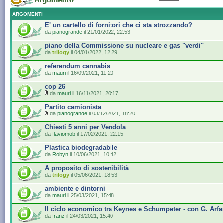
ARGOMENTI
E' un cartello di fornitori che ci sta strozzando?
da
pianogrande
il 21/01/2022, 22:53
piano della Commissione su nucleare e gas "verdi"
da
trilogy
il 04/01/2022, 12:29
referendum cannabis
da
mauri
il 16/09/2021, 11:20
cop 26
da
mauri
il 16/11/2021, 20:17
Partito camionista
da
pianogrande
il 03/12/2021, 18:20
Chiesti 5 anni per Vendola
da
flaviomob
il 17/02/2021, 22:15
Plastica biodegradabile
da
Robyn
il 10/06/2021, 10:42
A proposito di sostenibilità
da
trilogy
il 05/06/2021, 18:53
ambiente e dintorni
da
mauri
il 25/03/2021, 15:48
Il ciclo economico tra Keynes e Schumpeter - con G. Arfa
da
franz
il 24/03/2021, 15:40