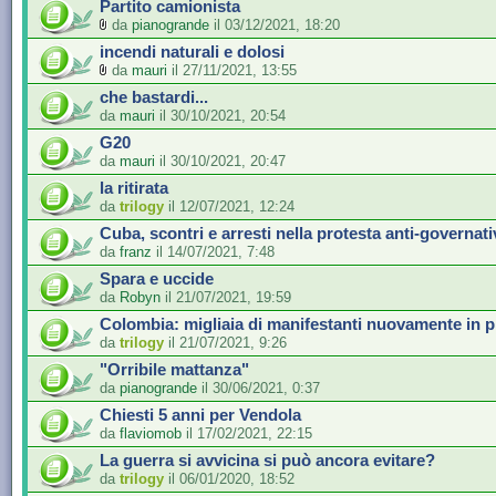
Partito camionista
da
pianogrande
il 03/12/2021, 18:20
incendi naturali e dolosi
da
mauri
il 27/11/2021, 13:55
che bastardi...
da
mauri
il 30/10/2021, 20:54
G20
da
mauri
il 30/10/2021, 20:47
la ritirata
da
trilogy
il 12/07/2021, 12:24
Cuba, scontri e arresti nella protesta anti-governati
da
franz
il 14/07/2021, 7:48
Spara e uccide
da
Robyn
il 21/07/2021, 19:59
Colombia: migliaia di manifestanti nuovamente in p
da
trilogy
il 21/07/2021, 9:26
"Orribile mattanza"
da
pianogrande
il 30/06/2021, 0:37
Chiesti 5 anni per Vendola
da
flaviomob
il 17/02/2021, 22:15
La guerra si avvicina si può ancora evitare?
da
trilogy
il 06/01/2020, 18:52