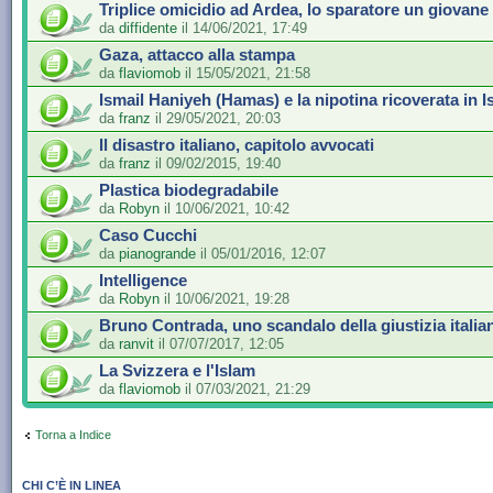
Triplice omicidio ad Ardea, lo sparatore un giovane
da
diffidente
il 14/06/2021, 17:49
Gaza, attacco alla stampa
da
flaviomob
il 15/05/2021, 21:58
Ismail Haniyeh (Hamas) e la nipotina ricoverata in I
da
franz
il 29/05/2021, 20:03
Il disastro italiano, capitolo avvocati
da
franz
il 09/02/2015, 19:40
Plastica biodegradabile
da
Robyn
il 10/06/2021, 10:42
Caso Cucchi
da
pianogrande
il 05/01/2016, 12:07
Intelligence
da
Robyn
il 10/06/2021, 19:28
Bruno Contrada, uno scandalo della giustizia italia
da
ranvit
il 07/07/2017, 12:05
La Svizzera e l'Islam
da
flaviomob
il 07/03/2021, 21:29
Torna a Indice
CHI C’È IN LINEA