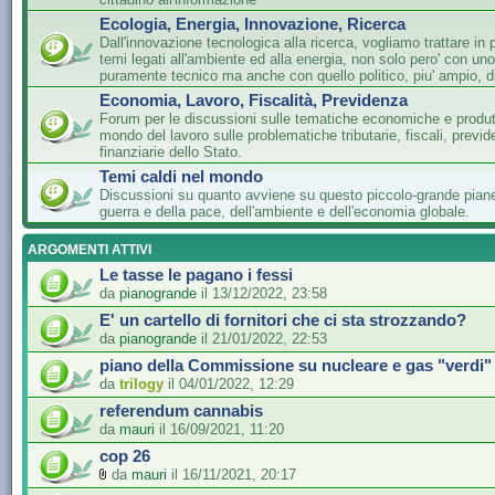
Ecologia, Energia, Innovazione, Ricerca
Dall'innovazione tecnologica alla ricerca, vogliamo trattare in 
temi legati all'ambiente ed alla energia, non solo pero' con un
puramente tecnico ma anche con quello politico, piu' ampio, di
Economia, Lavoro, Fiscalità, Previdenza
Forum per le discussioni sulle tematiche economiche e produtti
mondo del lavoro sulle problematiche tributarie, fiscali, previde
finanziarie dello Stato.
Temi caldi nel mondo
Discussioni su quanto avviene su questo piccolo-grande piane
guerra e della pace, dell'ambiente e dell'economia globale.
ARGOMENTI ATTIVI
Le tasse le pagano i fessi
da
pianogrande
il 13/12/2022, 23:58
E' un cartello di fornitori che ci sta strozzando?
da
pianogrande
il 21/01/2022, 22:53
piano della Commissione su nucleare e gas "verdi"
da
trilogy
il 04/01/2022, 12:29
referendum cannabis
da
mauri
il 16/09/2021, 11:20
cop 26
da
mauri
il 16/11/2021, 20:17