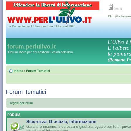
home
FAIL (the browse
La Comunità per L'Ulivo, per tutto L'Ulivo dal 1995
L'Ulivo è f
forum.perlulivo.it
È l'albero
Il forum libero per chi sostiene i valori dell'Ulivo
la pianura,
(Romano Pro
Indice
‹
Forum Tematici
Forum Tematici
Regole del forum
FORUM
Sicurezza, Giustizia, Informazione
Garantire insieme: sicurezza e giustizia uguale per tutti; privac
cittadino all'informazione