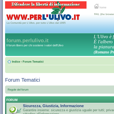
home
FAIL (the browse
La Comunità per L'Ulivo, per tutto L'Ulivo dal 1995
L'Ulivo è f
forum.perlulivo.it
È l'albero
Il forum libero per chi sostiene i valori dell'Ulivo
la pianura,
(Romano Pro
Indice
‹
Forum Tematici
Forum Tematici
Regole del forum
FORUM
Sicurezza, Giustizia, Informazione
Garantire insieme: sicurezza e giustizia uguale per tutti; privac
cittadino all'informazione