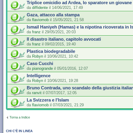
Triplice omicidio ad Ardea, lo sparatore un giovane
da
diffidente
il 14/06/2021, 17:49
Gaza, attacco alla stampa
da
flaviomob
il 15/05/2021, 21:58
Ismail Haniyeh (Hamas) e la nipotina ricoverata in I
da
franz
il 29/05/2021, 20:03
Il disastro italiano, capitolo avvocati
da
franz
il 09/02/2015, 19:40
Plastica biodegradabile
da
Robyn
il 10/06/2021, 10:42
Caso Cucchi
da
pianogrande
il 05/01/2016, 12:07
Intelligence
da
Robyn
il 10/06/2021, 19:28
Bruno Contrada, uno scandalo della giustizia italia
da
ranvit
il 07/07/2017, 12:05
La Svizzera e l'Islam
da
flaviomob
il 07/03/2021, 21:29
Torna a Indice
CHI C’È IN LINEA