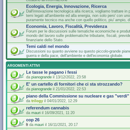
Ecologia, Energia, Innovazione, Ricerca
Dall'innovazione tecnologica alla ricerca, vogliamo trattare in 
temi legati all'ambiente ed alla energia, non solo pero' con un
puramente tecnico ma anche con quello politico, piu' ampio, di
Economia, Lavoro, Fiscalità, Previdenza
Forum per le discussioni sulle tematiche economiche e produtti
mondo del lavoro sulle problematiche tributarie, fiscali, previde
finanziarie dello Stato.
Temi caldi nel mondo
Discussioni su quanto avviene su questo piccolo-grande piane
guerra e della pace, dell'ambiente e dell'economia globale.
ARGOMENTI ATTIVI
Le tasse le pagano i fessi
da
pianogrande
il 13/12/2022, 23:58
E' un cartello di fornitori che ci sta strozzando?
da
pianogrande
il 21/01/2022, 22:53
piano della Commissione su nucleare e gas "verdi"
da
trilogy
il 04/01/2022, 12:29
referendum cannabis
da
mauri
il 16/09/2021, 11:20
cop 26
da
mauri
il 16/11/2021, 20:17