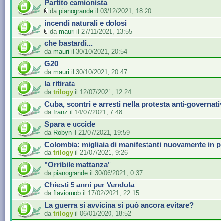
Partito camionista
da
pianogrande
il 03/12/2021, 18:20
incendi naturali e dolosi
da
mauri
il 27/11/2021, 13:55
che bastardi...
da
mauri
il 30/10/2021, 20:54
G20
da
mauri
il 30/10/2021, 20:47
la ritirata
da
trilogy
il 12/07/2021, 12:24
Cuba, scontri e arresti nella protesta anti-governati
da
franz
il 14/07/2021, 7:48
Spara e uccide
da
Robyn
il 21/07/2021, 19:59
Colombia: migliaia di manifestanti nuovamente in p
da
trilogy
il 21/07/2021, 9:26
"Orribile mattanza"
da
pianogrande
il 30/06/2021, 0:37
Chiesti 5 anni per Vendola
da
flaviomob
il 17/02/2021, 22:15
La guerra si avvicina si può ancora evitare?
da
trilogy
il 06/01/2020, 18:52