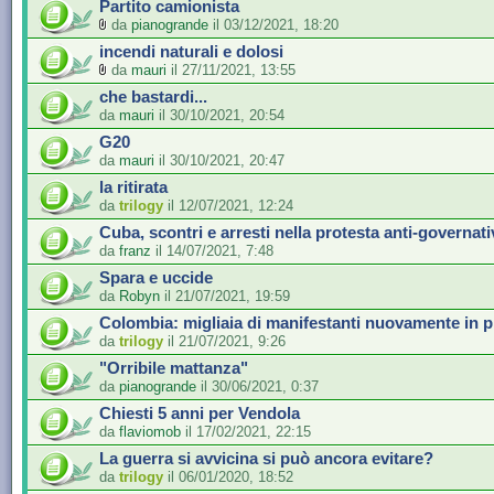
Partito camionista
da
pianogrande
il 03/12/2021, 18:20
incendi naturali e dolosi
da
mauri
il 27/11/2021, 13:55
che bastardi...
da
mauri
il 30/10/2021, 20:54
G20
da
mauri
il 30/10/2021, 20:47
la ritirata
da
trilogy
il 12/07/2021, 12:24
Cuba, scontri e arresti nella protesta anti-governati
da
franz
il 14/07/2021, 7:48
Spara e uccide
da
Robyn
il 21/07/2021, 19:59
Colombia: migliaia di manifestanti nuovamente in p
da
trilogy
il 21/07/2021, 9:26
"Orribile mattanza"
da
pianogrande
il 30/06/2021, 0:37
Chiesti 5 anni per Vendola
da
flaviomob
il 17/02/2021, 22:15
La guerra si avvicina si può ancora evitare?
da
trilogy
il 06/01/2020, 18:52