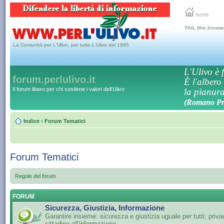
home
FAIL (the browse
La Comunità per L'Ulivo, per tutto L'Ulivo dal 1995
L'Ulivo è f
forum.perlulivo.it
È l'albero
Il forum libero per chi sostiene i valori dell'Ulivo
la pianura,
(Romano Pro
Indice
‹
Forum Tematici
Forum Tematici
Regole del forum
FORUM
Sicurezza, Giustizia, Informazione
Garantire insieme: sicurezza e giustizia uguale per tutti; privac
cittadino all'informazione