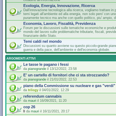
Ecologia, Energia, Innovazione, Ricerca
Dall'innovazione tecnologica alla ricerca, vogliamo trattare in 
temi legati all'ambiente ed alla energia, non solo pero' con un
puramente tecnico ma anche con quello politico, piu' ampio, di
Economia, Lavoro, Fiscalità, Previdenza
Forum per le discussioni sulle tematiche economiche e produtti
mondo del lavoro sulle problematiche tributarie, fiscali, previde
finanziarie dello Stato.
Temi caldi nel mondo
Discussioni su quanto avviene su questo piccolo-grande piane
guerra e della pace, dell'ambiente e dell'economia globale.
ARGOMENTI ATTIVI
Le tasse le pagano i fessi
da
pianogrande
il 13/12/2022, 23:58
E' un cartello di fornitori che ci sta strozzando?
da
pianogrande
il 21/01/2022, 22:53
piano della Commissione su nucleare e gas "verdi"
da
trilogy
il 04/01/2022, 12:29
referendum cannabis
da
mauri
il 16/09/2021, 11:20
cop 26
da
mauri
il 16/11/2021, 20:17