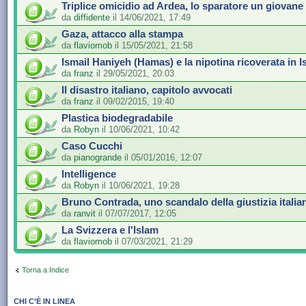
Triplice omicidio ad Ardea, lo sparatore un giovane
da
diffidente
il 14/06/2021, 17:49
Gaza, attacco alla stampa
da
flaviomob
il 15/05/2021, 21:58
Ismail Haniyeh (Hamas) e la nipotina ricoverata in I
da
franz
il 29/05/2021, 20:03
Il disastro italiano, capitolo avvocati
da
franz
il 09/02/2015, 19:40
Plastica biodegradabile
da
Robyn
il 10/06/2021, 10:42
Caso Cucchi
da
pianogrande
il 05/01/2016, 12:07
Intelligence
da
Robyn
il 10/06/2021, 19:28
Bruno Contrada, uno scandalo della giustizia italia
da
ranvit
il 07/07/2017, 12:05
La Svizzera e l'Islam
da
flaviomob
il 07/03/2021, 21:29
Torna a Indice
CHI C’È IN LINEA